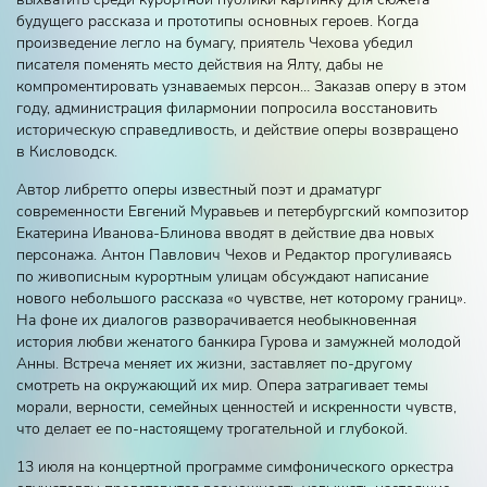
будущего рассказа и прототипы основных героев. Когда
произведение легло на бумагу, приятель Чехова убедил
писателя поменять место действия на Ялту, дабы не
компроментировать узнаваемых персон… Заказав оперу в этом
году, администрация филармонии попросила восстановить
историческую справедливость, и действие оперы возвращено
в Кисловодск.
Автор либретто оперы известный поэт и драматург
современности Евгений Муравьев и петербургский композитор
Екатерина Иванова-Блинова вводят в действие два новых
персонажа. Антон Павлович Чехов и Редактор прогуливаясь
по живописным курортным улицам обсуждают написание
нового небольшого рассказа «о чувстве, нет которому границ».
На фоне их диалогов разворачивается необыкновенная
история любви женатого банкира Гурова и замужней молодой
Анны. Встреча меняет их жизни, заставляет по-другому
смотреть на окружающий их мир. Опера затрагивает темы
морали, верности, семейных ценностей и искренности чувств,
что делает ее по-настоящему трогательной и глубокой.
13 июля на концертной программе симфонического оркестра