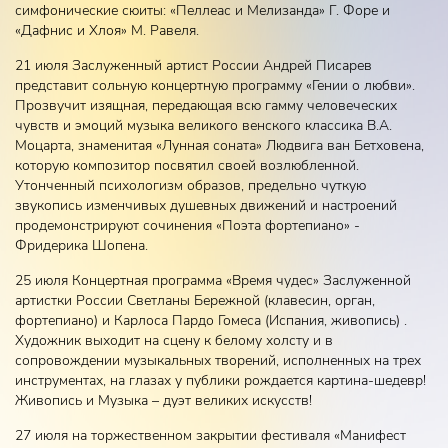
симфонические сюиты: «Пеллеас и Мелизанда» Г. Форе и
«Дафнис и Хлоя» М. Равеля.
21 июля Заслуженный артист России Андрей Писарев
представит сольную концертную программу «Гении о любви».
Прозвучит изящная, передающая всю гамму человеческих
чувств и эмоций музыка великого венского классика В.А.
Моцарта, знаменитая «Лунная соната» Людвига ван Бетховена,
которую композитор посвятил своей возлюбленной.
Утонченный психологизм образов, предельно чуткую
звукопись изменчивых душевных движений и настроений
продемонстрируют сочинения «Поэта фортепиано» -
Фридерика Шопена.
25 июля Концертная программа «Время чудес» Заслуженной
артистки России Светланы Бережной (клавесин, орган,
фортепиано) и Карлоса Пардо Гомеса (Испания, живопись) .
Художник выходит на сцену к белому холсту и в
сопровождении музыкальных творений, исполненных на трех
инструментах, на глазах у публики рождается картина-шедевр!
Живопись и Музыка – дуэт великих искусств!
27 июля на торжественном закрытии фестиваля «Манифест