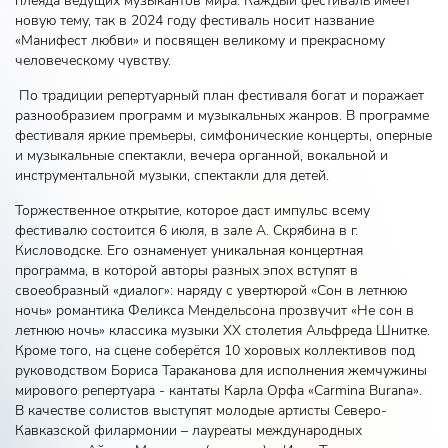
плеяда ведущих музыкантов мира. Каждый фестиваль имеет
новую тему, так в 2024 году фестиваль носит название
«Манифест любви» и посвящен великому и прекрасному
человеческому чувству.
По традиции репертуарный план фестиваля богат и поражает
разнообразием программ и музыкальных жанров. В программе
фестиваля яркие премьеры, симфонические концерты, оперные
и музыкальные спектакли, вечера органной, вокальной и
инструментальной музыки, спектакли для детей.
Торжественное открытие, которое даст импульс всему
фестивалю состоится 6 июля, в зале А. Скрябина в г.
Кисловодске. Его ознаменует уникальная концертная
программа, в которой авторы разных эпох вступят в
своеобразный «диалог»: наряду с увертюрой «Сон в летнюю
ночь» романтика Феликса Мендельсона прозвучит «Не сон в
летнюю ночь» классика музыки XX столетия Альфреда Шнитке.
Кроме того, на сцене соберётся 10 хоровых коллективов под
руководством Бориса Тараканова для исполнения жемчужины
мирового репертуара - кантаты Карла Орфа «Carmina Burana».
В качестве солистов выступят молодые артисты Северо-
Кавказской филармонии – лауреаты международных