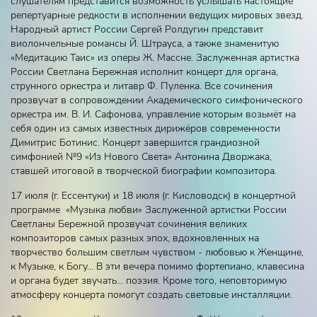
слушателям представится возможность услышать настоящие
репертуарные редкости в исполнении ведущих мировых звезд.
Народный артист России Сергей Ролдугин представит
виолончельные романсы Й. Штрауса, а также знаменитую
«Медитацию Таис» из оперы Ж. Массне. Заслуженная артистка
России Светлана Бережная исполнит концерт для органа,
струнного оркестра и литавр Ф. Пуленка. Все сочинения
прозвучат в сопровождении Академического симфонического
оркестра им. В. И. Сафонова, управление которым возьмёт на
себя один из самых известных дирижёров современности
Димитрис Ботинис. Концерт завершится грандиозной
симфонией №9 «Из Нового Света» Антонина Дворжака,
ставшей итоговой в творческой биографии композитора.
17 июля (г. Ессентуки) и 18 июля (г. Кисловодск) в концертной
программе «Музыка любви» Заслуженной артистки России
Светланы Бережной прозвучат сочинения великих
композиторов самых разных эпох, вдохновленных на
творчество большим светлым чувством - любовью к Женщине,
к Музыке, к Богу... В эти вечера помимо фортепиано, клавесина
и органа будет звучать... поэзия. Кроме того, неповторимую
атмосферу концерта помогут создать световые инсталляции.