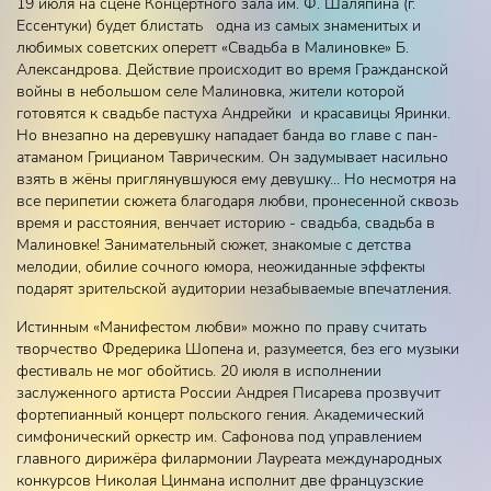
19 июля на сцене Концертного зала им. Ф. Шаляпина (г.
Ессентуки) будет блистать одна из самых знаменитых и
любимых советских оперетт «Свадьба в Малиновке» Б.
Александрова. Действие происходит во время Гражданской
войны в небольшом селе Малиновка, жители которой
готовятся к свадьбе пастуха Андрейки и красавицы Яринки.
Но внезапно на деревушку нападает банда во главе с пан-
атаманом Грицианом Таврическим. Он задумывает насильно
взять в жёны приглянувшуюся ему девушку… Но несмотря на
все перипетии сюжета благодаря любви, пронесенной сквозь
время и расстояния, венчает историю - свадьба, свадьба в
Малиновке! Занимательный сюжет, знакомые с детства
мелодии, обилие сочного юмора, неожиданные эффекты
подарят зрительской аудитории незабываемые впечатления.
Истинным «Манифестом любви» можно по праву считать
творчество Фредерика Шопена и, разумеется, без его музыки
фестиваль не мог обойтись. 20 июля в исполнении
заслуженного артиста России Андрея Писарева прозвучит
фортепианный концерт польского гения. Академический
симфонический оркестр им. Сафонова под управлением
главного дирижёра филармонии Лауреата международных
конкурсов Николая Цинмана исполнит две французские