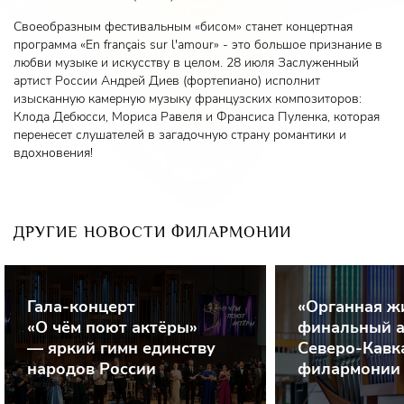
Своеобразным фестивальным «бисом» станет концертная
программа «En français sur l'amour» - это большое признание в
любви музыке и искусству в целом. 28 июля Заслуженный
артист России Андрей Диев (фортепиано) исполнит
изысканную камерную музыку французских композиторов:
Клода Дебюсси, Мориса Равеля и Франсиса Пуленка, которая
перенесет слушателей в загадочную страну романтики и
вдохновения!
ДРУГИЕ НОВОСТИ ФИЛАРМОНИИ
Гала-концерт
«Органная ж
«О чём поют актёры»
финальный а
— яркий гимн единству
Северо-Кавк
народов России
филармонии