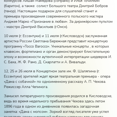
конкурсов Айшан Мамедова (сопрано) и Илья Точилкин
(баритон), а также солист Большого театра Дмитрий Бобров
(тенор). Настоящим подарком для слушателей станет и
премьера произведения современного польского мастера
Анджея Марко «Признание в любви». За дирижёрским пультом
- маэстро Дмитрий Васильев (г.Омск).
10 июля (г. Ессентуки) и 11 июля (г.Кисловодск) заслуженная
артистка России Светлана Бережная представит концертную
программу «Tocco Barocco». Уникальные концерты , в которых
клавесин, фортепиано и орган демонстрируют блистательную
эпоху и возможности аутентичной интерпретации шедевров И.
С. Баха, Ж. Ф. Рамо, Д. Скарлатти и А. Вивальди.
12, 25 и 26 июля в Концертном зале им. Ф. Шаляпина (г.
Ессентуки) зрителей ждет яркая театральная премьера - опера
«Дама с собачкой» по одноименному рассказу А. П. Чехова.
Режиссер Алла Чепинога.
Замысел литературного произведения родился в Кисловодске,
ведь во время недельного пребывания Чехова здесь летом
1896 года в одном из дневников появилась загадочная
заметка: «Дама с мопсом». Зоркий взгляд писателя уже успел
выхватить среди курортной публики картинку для сюжета