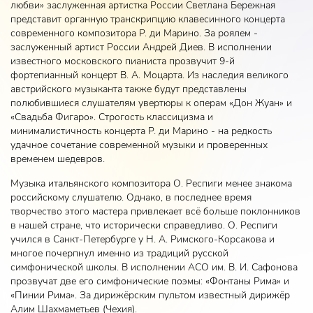
любви» заслуженная артистка России Светлана Бережная
представит органную транскрипцию клавесинного концерта
современного композитора Р. ди Марино. За роялем -
заслуженный артист России Андрей Диев. В исполнении
известного московского пианиста прозвучит 9-й
фортепианный концерт В. А. Моцарта. Из наследия великого
австрийского музыканта также будут представлены
полюбившиеся слушателям увертюры к операм «Дон Жуан» и
«Свадьба Фигаро». Строгость классицизма и
минималистичность концерта Р. ди Марино - на редкость
удачное сочетание современной музыки и проверенных
временем шедевров.
Музыка итальянского композитора О. Респиги менее знакома
российскому слушателю. Однако, в последнее время
творчество этого мастера привлекает всё больше поклонников
в нашей стране, что исторически справедливо. О. Респиги
учился в Санкт-Петербурге у Н. А. Римского-Корсакова и
многое почерпнул именно из традиций русской
симфонической школы. В исполнении АСО им. В. И. Сафонова
прозвучат две его симфонические поэмы: «Фонтаны Рима» и
«Пинии Рима». За дирижёрским пультом известный дирижёр
Алим Шахмаметьев (Чехия).