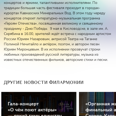
концертов и яркими, талантливыми исполнителями. По
традиции большая часть фестиваля проходит в городах-
курортах Кавказских Минеральных Вод. В этом году череду
концертов откроет литературно-музыкальная программа
«Героям Отечества», посвященная великому и священному
празднику - Дню Победы. 9 мая в Кисловодске, в зале им. А.
Скрябина в 16.00, зрителей ждёт встреча с народным артистом
России Юрием Назаровым, актрисой Театра на Таганке
Полиной Нечитайло и актёром, поэтом, и автором песен
Юрием Миронцевым. В их исполнении прозвучат строки
любимых произведений русской литературы, музыка из
известных отечественных фильмов, авторские стихи и песни.
ДРУГИЕ НОВОСТИ ФИЛАРМОНИИ
Гала-концерт
«Органная ж
«О чём поют актёры»
финальный а
— яркий гимн единству
Северо-Кавк