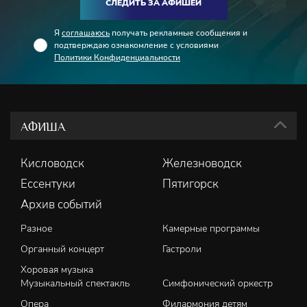
СЛЕДИТЬ ЗА АФИШЕЙ
Я
соглашаюсь
получать рекламные сообщения и
подтверждаю ознакомление с условиями
Политики Конфиденциальности
АФИША
Кисловодск
Железноводск
Ессентуки
Пятигорск
Архив событий
Разное
Камерные программы
Органный концерт
Гастроли
Хоровая музыка
Музыкальный спектакль
Симфонический оркестр
Опера
Филармония детям