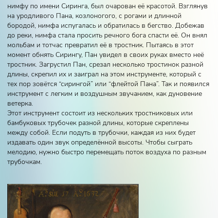
нимфу по имени Сиринга, был очарован её красотой. Взглянув
на уродливого Пана, козлоногого, с рогами и длинной
бородой, нимфа испугалась и обратилась в бегство. Добежав
до реки, нимфа стала просить речного бога спасти её. Он внял
мольбам и тотчас превратил её в тростник. Пытаясь в этот
момент обнять Сирингу, Пан увидел в своих руках вместо неё
тростник. Загрустил Пан, срезал несколько тростинок разной
длины, скрепил их и заиграл на этом инструменте, который с
тех пор зовётся “сирингой” или “флейтой Пана”. Так и появился
инструмент с легким и воздушным звучанием, как дуновение
ветерка.
Этот инструмент состоит из нескольких тростниковых или
бамбуковых трубочек разной длины, которые скреплены
между собой. Если подуть в трубочки, каждая из них будет
издавать один звук определённой высоты. Чтобы сыграть
мелодию, нужно быстро перемещать поток воздуха по разным
трубочкам.