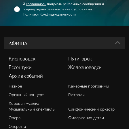
Я
соглашаюсь
получать рекламные сообщения и
подтверждаю ознакомление с условиями
Политики Конфиденциальности
АФИША
Кисловодск
Пятигорск
Ессентуки
Железноводск
Архив событий
Разное
Камерные программы
Органный концерт
Гастроли
Хоровая музыка
Музыкальный спектакль
Симфонический оркестр
Опера
Филармония детям
Оперетта