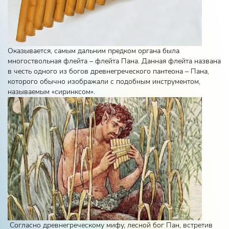
Оказывается, самым дальним предком органа была
многоствольная флейта – флейта Пана. Данная флейта названа
в честь одного из богов древнегреческого пантеона – Пана,
которого обычно изображали с подобным инструментом,
называемым «сиринксом».
Согласно древнегреческому мифу, лесной бог Пан, встретив