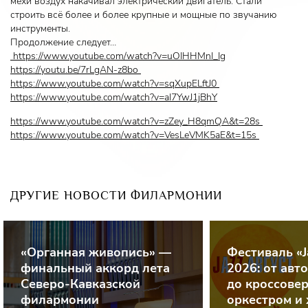
мехи воздух накачивал электрический двигатель. Стали
строить всё более и более крупные и мощные по звучанию
инструменты.
Продолжение следует…
https://www.youtube.com/watch?v=uOIHHMnI_Ig
https://youtu.be/7rLgAN-z8bo
https://www.youtube.com/watch?v=sqXupELftJ0
https://www.youtube.com/watch?v=aI7YwJ1jBhY
https://www.youtube.com/watch?v=zZey_H8qmQA&t=28s
https://www.youtube.com/watch?v=VesLeVMK5aE&t=15s
ДРУГИЕ НОВОСТИ ФИЛАРМОНИИ
«Органная живопись» —
Фестиваль «J
финальный аккорд лета
2026: от авт
Северо-Кавказской
до кроссовер
филармонии
оркестром и