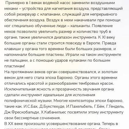
Примерно в I веках водяной насос заменили воздушными
мехами – устройства для нагнетания воздуха, представляющий
собой резервуар с клапанами, служащей для непрерывного
обеспечения воздуха. Воздух в мехи накачивали при помощи
ног специально обученные люди – кальканты. Появление
мехов позволило увеличить размер и количество труб в
органе, также увеличился диапазон инструмента. К XI веку
большие органы стали строится повсюду в Европе. Правда
клавиши у органа того времени были больших размеров, и
напоминали большие пластины. Играли на таком инструменте
не пальцами, а с помощью ударов кулаками по большим
пластинам!
На протяжении веков орган совершенствовался, и золотым
веком для него стала эпоха Барокко. Органы этого времени
отличались красотой и разнообразием тембровых красок.
Исключительная ясность и прозрачность звучания органа
сделали инструмент идеальным для исполнения
полифонической музыки. Многие композиторы эпохи барокко,
такие как. И.С.Бах, Д.Букстехуде, И.Пахельбель, Г.Бём, Г.Гендель,
Дж.Фрескобальди, Х.Кабанильес посвятили этому инструменту
свои бессмертные сочинения.
В XX веке произошло усовершенствование органа. Теперь в