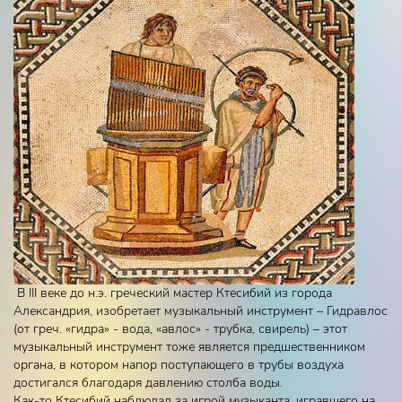
В III веке до н.э. греческий мастер Ктесибий из города
Александрия, изобретает музыкальный инструмент – Гидравлос
(от греч. «гидра» - вода, «авлос» - трубка, свирель) – этот
музыкальный инструмент тоже является предшественником
органа, в котором напор поступающего в трубы воздуха
достигался благодаря давлению столба воды.
Как-то Ктесибий наблюдал за игрой музыканта, игравшего на