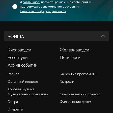
Я
соглашаюсь
получать рекламные сообщения и
подтверждаю ознакомление с условиями
Политики Конфиденциальности
АФИША
Кисловодск
Железноводск
Ессентуки
Пятигорск
Архив событий
Разное
Камерные программы
Органный концерт
Гастроли
Хоровая музыка
Музыкальный спектакль
Симфонический оркестр
Опера
Филармония детям
Оперетта