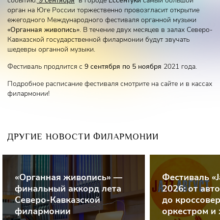
событию.
9 сентября
в городе
Ессентуки
самый большой
орган на Юге России торжественно провозгласит открытие
ежегодного Международного фестиваля органной музыки
«Органная живопись»
. В течение двух месяцев в залах Северо-
Кавказской государственной филармонии будут звучать
шедевры органной музыки.
Фестиваль продлится с
9 сентября по 5 ноября
2021 года.
Подробное расписание фестиваля смотрите на сайте и в кассах
филармонии!
ДРУГИЕ НОВОСТИ ФИЛАРМОНИИ
«Органная живопись» —
Фестиваль «J
финальный аккорд лета
2026: от авт
Северо-Кавказской
до кроссовер
филармонии
оркестром и