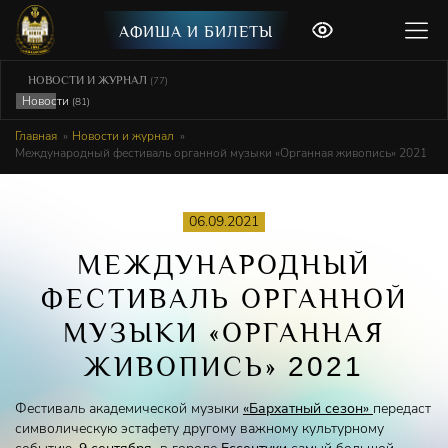
АФИША И БИЛЕТЫ
НОВОСТИ И ЖУРНАЛ
(77)
Новости
(81)
Главная
Новости и журнал
Международный фестиваль органной музыки «Органная живопись» 2021
06.09.2021
МЕЖДУНАРОДНЫЙ
ФЕСТИВАЛЬ ОРГАННОЙ
МУЗЫКИ «ОРГАННАЯ
ЖИВОПИСЬ»
2021
Фестиваль академической музыки
«Бархатный сезон»
передаст
символическую эстафету другому важному культурному