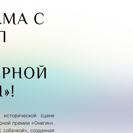
АМА С
Л
ЕРНОЙ
»!
 исторической сцене
рной премии «Онегин».
 собачкой», созданная