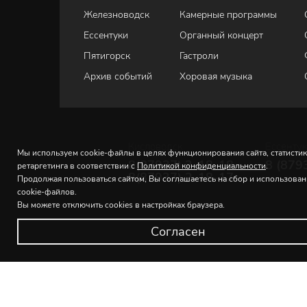
Железноводск
Камерные программы
Ессентуки
Органный концерт
Пятигорск
Гастроли
Архив событий
Хоровая музыка
Кисловодск
Ессенту
Мы используем cookie-файлы в целях функционирования сайта, статистик
8(87937) 2-18-18
8 (879
ретаргетинга в соответствии с
Политикой конфиденциальности
.
8(87937) 2-18-17
Продолжая пользоваться сайтом, Вы соглашаетесь на сбор и использова
cookie-файлов.
Вы можете отключить cookies в настройках браузера.
Согласен
© 2026 Северо-Кавказская государственная филармония и