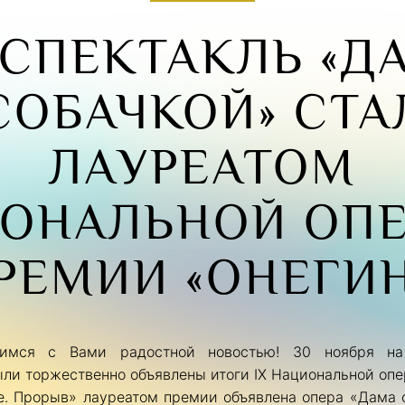
СПЕКТАКЛЬ «Д
СОБАЧКОЙ» СТА
ЛАУРЕАТОМ
ОНАЛЬНОЙ ОП
РЕМИИ «ОНЕГИН
лимся с Вами радостной новостью! 30 ноября на
ыли торжественно объявлены итоги IX Национальной опе
. Прорыв» лауреатом премии объявлена опера «Дама с