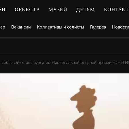
АН
ОРКЕСТР
МУЗЕЙ
ДЕТЯМ
КОНТАК
уар
Вакансии
Коллективы и солисты
Галерея
Новост
с собачкой» стал лауреатом Национальной оперной премии «ОНЕГИ