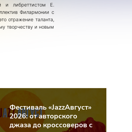
й и либреттистом Е.
ллектив Филармонии с
это отражение таланта,
ему творчеству и новым
Фестиваль «JazzАвгуст»
2026: от авторского
джаза до кроссоверов с