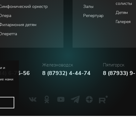
солисты
Симфонический оркестр
Залы
Детям
Опера
Репертуар
Галерея
Филармония детям
Оперетта
ки
Железноводск
Пятигорск
и и
34) 6-75-56
8 (87932) 4-44-74
8 (87933) 9
ние нами
Политика конфиденциальности
Соглашение пользователя
м. В.И. Сафонова
Русский
English