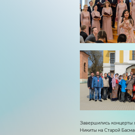
Завершились концерты х
Никиты
на Старой Басм