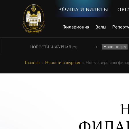
АФИША И БИЛЕТЫ
ОРГ
Филармония
Залы
Реперт
Новости
НОВОСТИ И ЖУРНАЛ
(82)
(78)
Главная
Новости и журнал
Новые вершины филар
ФИЛА