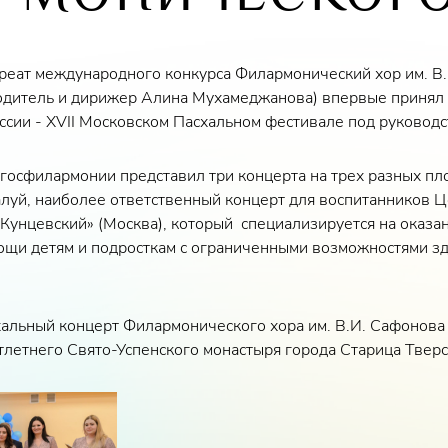
реат международного конкурса Филармонический хор им. В
одитель и дирижер Алина Мухамеджанова) впервые принял 
сии - XVII Московском Пасхальном фестивале под руководс
госфилармонии представил три концерта на трех разных пл
алуй, наиболее ответственный концерт для воспитанников Ц
Кунцевский» (Москва), который специализируется на оказа
щи детям и подросткам с ограниченными возможностями зд
альный концерт Филармонического хора им. В.И. Сафонова
тлетнего Свято-Успенского монастыря города Старица Тверс