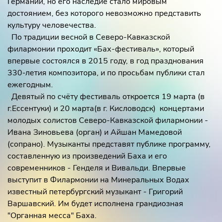
Германии, но его наследие стало мировым
достоянием, без которого невозможно представить
культуру человечества.
По традиции весной в Северо-Кавказской
филармонии проходит «Бах-фестиваль», который
впервые состоялся в 2015 году, в год празднования
330-летия композитора, и по просьбам публики стал
ежегодным.
Девятый по счëту фестиваль откроется 19 марта (в
г.Ессентуки) и 20 марта(в г. Кисловодск) концертами
молодых солистов Северо-Кавказской филармонии -
Ивана Зиновьева (орган) и Айшан Мамедовой
(сопрано). Музыканты представят публике программу,
составленную из произведений Баха и его
современников - Генделя и Вивальди. Впервые
выступит в Филармонии на Минеральных Водах
известный петербургский музыкант - Григорий
Варшавский. Им будет исполнена грандиозная
"Органная месса" Баха.