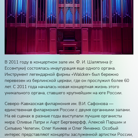
В 2011 году в концертном зале им. Ф. И. Шаляпина (г.
Ессентуки) состоялась инаугурация еще одного органа.
Инструмент легендарной фирмы «Walcker» был бережно
перевезен из берлинской церкви, где он прослужил более 60
лет. С 2011 года началась новая концертная жизнь этого
уникального органа, ставшего крупнейшим на юге России.
Северо-Кавказская филармония им. В.И. Сафонова —
единственная филармония России с двумя органными залами.
На её сценах в разные годы выступали лучшие органисты
мира: Оливье Латри и Аарт Бергвеерфф, Алексей Паршин и
Сильвио Челегин, Олег Киняев и Олег Янченко. Особый
интерес представляют концерты заслуженной артистки России,