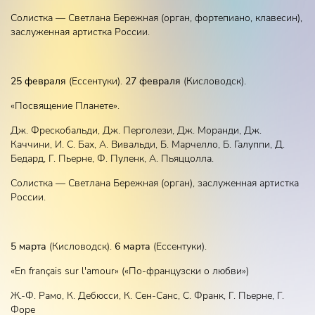
Солистка — Светлана Бережная (орган, фортепиано, клавесин),
заслуженная артистка России.
25 февраля
(Ессентуки).
27 февраля
(Кисловодск).
«Посвящение Планете».
Дж. Фрескобальди, Дж. Перголези, Дж. Моранди, Дж.
Каччини, И. С. Бах, А. Вивальди, Б. Марчелло, Б. Галуппи, Д.
Бедард, Г. Пьерне, Ф. Пуленк, А. Пьяццолла.
Солистка — Светлана Бережная (орган), заслуженная артистка
России.
5 марта
(Кисловодск).
6 марта
(Ессентуки).
«En français sur l'amour» («По-французски о любви»)
Ж.-Ф. Рамо, К. Дебюсси, К. Сен-Санс, С. Франк, Г. Пьерне, Г.
Форе