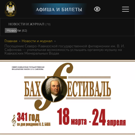
АФИША И БИЛЕТЫ
НОВОСТИ И ЖУРНАЛ
(78)
Новости
(82)
Главная
Новости и журнал
Посещение Северо‑Кавказской государственной филармонии им. В. И.
Сафонова — уникальная возможность услышать органную музыку на
Кавказских Минеральных Водах