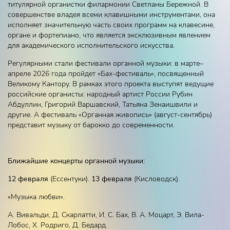
титулярной органистки филармонии Светланы Бережной. В
совершенстве владея всеми клавишными инструментами, она
исполняет значительную часть своих программ на клавесине,
органе и фортепиано, что является эксклюзивным явлением
для академического исполнительского искусства.
Регулярными стали фестивали органной музыки: в марте–
апреле 2026 года пройдет «Бах-фестиваль», посвященный
Великому Кантору. В рамках этого проекта выступят ведущие
российские органисты: народный артист России Рубин
Абдуллин, Григорий Варшавский, Татьяна Зенаишвили и
другие. А фестиваль «Органная живопись» (август-сентябрь)
представит музыку от барокко до современности.
Ближайшие к
о
нцерты органной музыки
:
12 февраля
(Ессентуки).
13 февраля
(Кисловодск).
«Музыка любви».
А. Вивальди, Д. Скарлатти, И. С. Бах, В. А. Моцарт, Э. Вила-
Лобос, Х. Родриго, Д. Бедард.