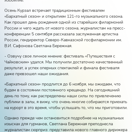
изобилие.
Осень Курзал встречает традиционным фестивалем
«Бархатный сезон» и открытием 121-го музыкального сезона.
Как прошел день рождения одной из старейших филармоний
России и чего ждать от нового сезона, журналистам на пресс-
конференции 5 сентября рассказала заслуженная артистка
России, гендиректор Северо-Кавказской госфилармонии им.
В.И. Сафонова Светлана Бережная.
- Озвучу свое личное мнение: фестиваль «Путешествия с
Чайковским» удался. Мы получили достаточно качественный
результат, а успех оперных спектаклей и финала фестиваля
даже превзошел наши ожидания.
«Бархатный сезон» продлится до 6 ноября, мы ожидаем, что
будем в состоянии постоянного крещендо. На сегодняшний
день по тому, как распределены наши силы по привлечению
публики в залы, я вижу, что очень многие собираются приехать
на курорт в это время, чтобы услышать то, что мы приготовили.
Однако прежде чем остановиться подробнее на музыкальных
изысках для гурманов, Светлана Бережная преподнесла
журналистам сюрприз: представила нового главного дирижера