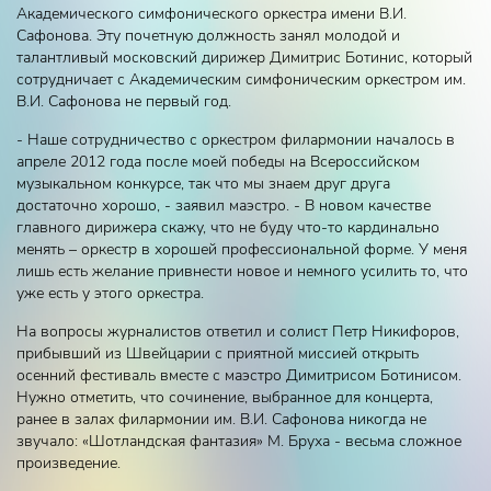
Академического симфонического оркестра имени В.И.
Сафонова. Эту почетную должность занял молодой и
талантливый московский дирижер Димитрис Ботинис, который
сотрудничает с Академическим симфоническим оркестром им.
В.И. Сафонова не первый год.
- Наше сотрудничество с оркестром филармонии началось в
апреле 2012 года после моей победы на Всероссийском
музыкальном конкурсе, так что мы знаем друг друга
достаточно хорошо, - заявил маэстро. - В новом качестве
главного дирижера скажу, что не буду что-то кардинально
менять – оркестр в хорошей профессиональной форме. У меня
лишь есть желание привнести новое и немного усилить то, что
уже есть у этого оркестра.
На вопросы журналистов ответил и солист Петр Никифоров,
прибывший из Швейцарии с приятной миссией открыть
осенний фестиваль вместе с маэстро Димитрисом Ботинисом.
Нужно отметить, что сочинение, выбранное для концерта,
ранее в залах филармонии им. В.И. Сафонова никогда не
звучало: «Шотландская фантазия» М. Бруха - весьма сложное
произведение.