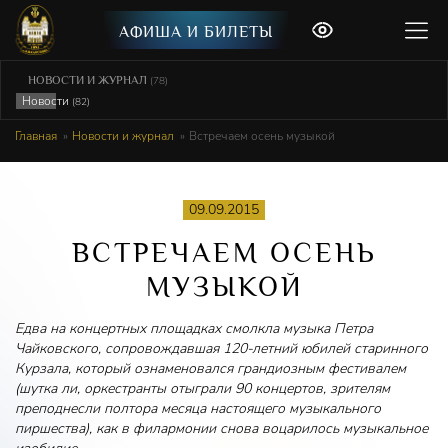
АФИША И БИЛЕТЫ
НОВОСТИ И ЖУРНАЛ
(78)
Новости
(82)
Главная
Новости и журнал
Встречаем осень музыкой
09.09.2015
ВСТРЕЧАЕМ ОСЕНЬ
МУЗЫКОЙ
Едва на концертных площадках смолкла музыка Петра
Чайковского, сопровождавшая 120-летний юбилей старинного
Курзала, который ознаменовался грандиозным фестивалем
(шутка ли, оркестранты отыграли 90 концертов, зрителям
преподнесли полтора месяца настоящего музыкального
пиршества), как в филармонии снова воцарилось музыкальное