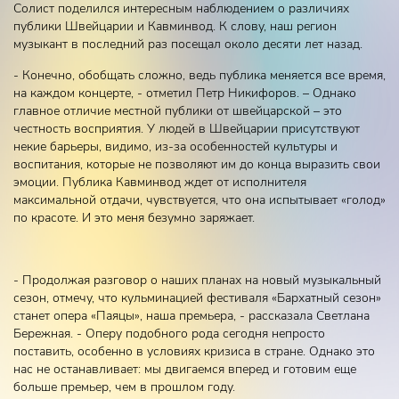
Солист поделился интересным наблюдением о различиях
публики Швейцарии и Кавминвод. К слову, наш регион
музыкант в последний раз посещал около десяти лет назад.
- Конечно, обобщать сложно, ведь публика меняется все время,
на каждом концерте, - отметил Петр Никифоров. – Однако
главное отличие местной публики от швейцарской – это
честность восприятия. У людей в Швейцарии присутствуют
некие барьеры, видимо, из-за особенностей культуры и
воспитания, которые не позволяют им до конца выразить свои
эмоции. Публика Кавминвод ждет от исполнителя
максимальной отдачи, чувствуется, что она испытывает «голод»
по красоте. И это меня безумно заряжает.
- Продолжая разговор о наших планах на новый музыкальный
сезон, отмечу, что кульминацией фестиваля «Бархатный сезон»
станет опера «Паяцы», наша премьера, - рассказала Светлана
Бережная. - Оперу подобного рода сегодня непросто
поставить, особенно в условиях кризиса в стране. Однако это
нас не останавливает: мы двигаемся вперед и готовим еще
больше премьер, чем в прошлом году.