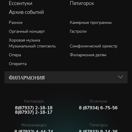
Ессентуки
Пятигорск
Архив событий
Разное
Камерные программы
Органный концерт
Гастроли
Хоровая музыка
Музыкальный спектакль
Симфонический оркестр
Опера
Филармония детям
Оперетта
ФИЛАРМОНИЯ
Кисловодск
Ессентуки
8(87937) 2-18-18
8 (87934) 6-75-56
8(87937) 2-18-17
Железноводск
Пятигорск
8 (87932) 4-44-74
8 (87933) 9-14-36