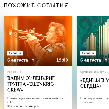
ПОХОЖИЕ СОБЫТИЯ
Сегодня
Сегодня
6 августа
Чт
19:00
6 августа
Чт
Разное
6+
Органный концерт
1
ВАДИМ ЭЙЛЕНКРИГ
«ЕДИНЫ В 
ГРУППА «EILENKRIG
СЕРДЦА»
СREW»
Презентация нового авторского альбома
При поддержке Прав
«5G»
Татарстан
Фестиваль «JazzАвгуст»