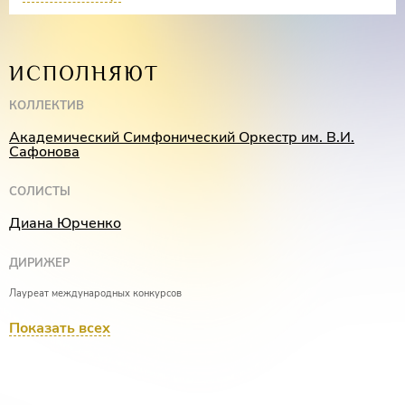
Симфония №5 фа мажор, op. 76
ИСПОЛНЯЮТ
КОЛЛЕКТИВ
Академический Симфонический Оркестр им. В.И.
Сафонова
СОЛИСТЫ
Диана Юрченко
ДИРИЖЕР
Лауреат международных конкурсов
Антон Шабуров
Показать всех