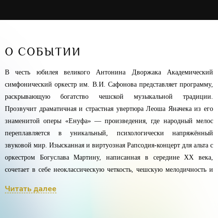
О СОБЫТИИ
В честь юбилея великого Антонина Дворжака Академический 
симфонический оркестр им. В.И. Сафонова представляет программу, 
раскрывающую богатство чешской музыкальной традиции. 
Прозвучит драматичная и страстная увертюра Леоша Яначека из его 
знаменитой оперы «Енуфа» — произведения, где народный мелос 
переплавляется в уникальный, психологически напряжённый 
звуковой мир. Изысканная и виртуозная Рапсодия-концерт для альта с 
оркестром Богуслава Мартину, написанная в середине XX века, 
сочетает в себе неоклассическую четкость, чешскую мелодичность и 
ритмическую энергию. 
Читать далее
Кульминацией вечера станет Пятая симфония Антонина Дворжака —
одно из самых светлых и гармоничных произведений композитора, 