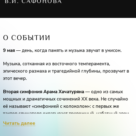
В.И. САФОНОВА
О СОБЫТИИ
9 мая
— день, когда память и музыка звучат в унисон.
Музыка, сотканная из восточного темперамента,
эпического размаха и трагедийной глубины, прозвучит в
этот вечер.
Вторая симфония Арама Хачатуряна
— одно из самых
мощных и драматичных сочинений XX века. Не случайно
её называют «симфонией с колоколом»: с первых же
тактов слушателя охватывает тревожный, набатный звон,
который пронизывает всю партитуру. Это музыка о
Читать далее
великих испытаниях, о мужестве и победе.