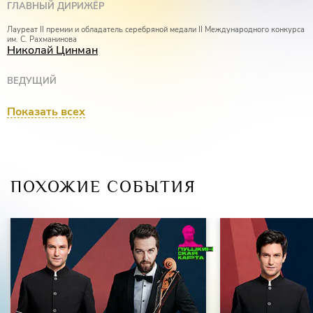
ГЛАВНЫЙ ДИРИЖЁР
Лауреат II премии и обладатель серебряной медали II Международного конкурса
им. С. Рахманинова
Николай Цинман
ВЕДУЩИЙ
Заслуженная артистка России
Показать всех
Светлана Бережная
ПОХОЖИЕ СОБЫТИЯ