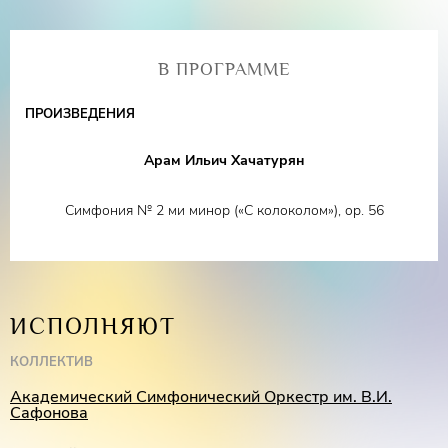
В оркестровой палитре — ослепительное буйство красок,
яростные ритмы, щемящие восточные мелодии и
пронзительные лирические откровения. А в финале —
В ПРОГРАММЕ
торжество жизни, утверждённое могучими аккордами.
ПРОИЗВЕДЕНИЯ
Ведёт программу Заслуженная артистка России
Светлана
Бережная
. За пультом — главный дирижёр оркестра
Арам Ильич Хачатурян
Николай Цинман
.
Симфония № 2 ми минор («С колоколом»), op. 56
Приходите услышать, как звучит сила духа. В день
Великой Победы.
ИСПОЛНЯЮТ
КОЛЛЕКТИВ
Академический Симфонический Оркестр им. В.И.
Сафонова