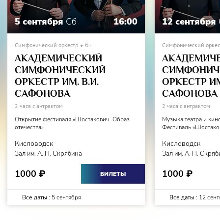
5 сентября
Сб
16:00
12 сентября
Симфонический оркестр
6+
Симфонический оркес
АКАДЕМИЧЕСКИЙ
АКАДЕМИЧ
СИМФОНИЧЕСКИЙ
СИМФОНИЧ
ОРКЕСТР ИМ. В.И.
ОРКЕСТР ИМ.
САФОНОВА
САФОНОВА
2 часа с антрактом
2 часа с антрактом
Открытие фестиваля «Шостакович. Образ
Музыка театра и кин
отечества»
Фестиваль «Шостаков
Кисловодск
Кисловодск
Зал им. А. Н. Скрябина
Зал им. А. Н. Скря
1000
1000
₽
₽
БИЛЕТЫ
Все даты :
5 сентября
Все даты :
12 сент