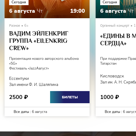
Сегодня
Сегодня
6 августа
Чт
19:00
6 августа
Чт
Разное
6+
Органный концерт
1
ВАДИМ ЭЙЛЕНКРИГ
«ЕДИНЫ В 
ГРУППА «EILENKRIG
СЕРДЦА»
СREW»
Презентация нового авторского альбома
При поддержке Прав
«5G»
Татарстан
Фестиваль «JazzАвгуст»
Кисловодск
Ессентуки
Зал им. А. Н. Скря
Зал имени Ф. И. Шаляпина
2500
1000
₽
₽
БИЛЕТЫ
Все даты :
6 августа
Все даты :
6 авгус