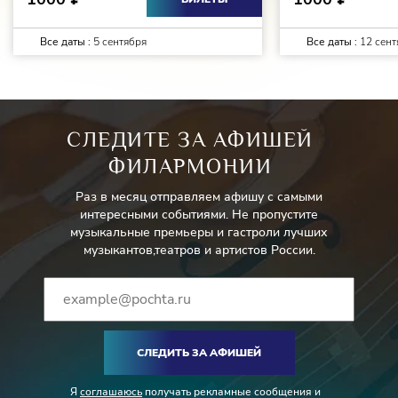
Все даты :
5 сентября
Все даты :
12 сент
СЛЕДИТЕ ЗА АФИШЕЙ
ФИЛАРМОНИИ
Раз в месяц отправляем афишу с самыми
интересными событиями. Не пропустите
музыкальные премьеры и гастроли лучших
музыкантов,театров и артистов России.
СЛЕДИТЬ ЗА АФИШЕЙ
Я
соглашаюсь
получать рекламные сообщения и