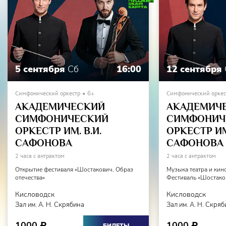
5 сентября
Сб
16:00
12 сентября
Симфонический оркестр
6+
Симфонический оркес
АКАДЕМИЧЕСКИЙ
АКАДЕМИЧ
СИМФОНИЧЕСКИЙ
СИМФОНИЧ
ОРКЕСТР ИМ. В.И.
ОРКЕСТР ИМ.
САФОНОВА
САФОНОВА
2 часа с антрактом
2 часа с антрактом
Открытие фестиваля «Шостакович. Образ
Музыка театра и кин
отечества»
Фестиваль «Шостаков
Кисловодск
Кисловодск
Зал им. А. Н. Скрябина
Зал им. А. Н. Скря
1000
1000
₽
₽
БИЛЕТЫ