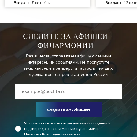
Все даты :
5 сентября
Все даты :
12 сент
СЛЕДИТЕ ЗА АФИШЕЙ
ФИЛАРМОНИИ
Раз в месяц отправляем афишу с самыми
интересными событиями. Не пропустите
музыкальные премьеры и гастроли лучших
музыкантов,театров и артистов России.
СЛЕДИТЬ ЗА АФИШЕЙ
Я
соглашаюсь
получать рекламные сообщения и
подтверждаю ознакомление с условиями
Политики Конфиденциальности