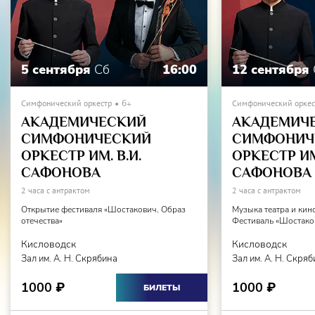
5 сентября
Сб
16:00
12 сентября
Симфонический оркестр
6+
Симфонический оркес
АКАДЕМИЧЕСКИЙ
АКАДЕМИЧ
СИМФОНИЧЕСКИЙ
СИМФОНИЧ
ОРКЕСТР ИМ. В.И.
ОРКЕСТР ИМ.
САФОНОВА
САФОНОВА
2 часа с антрактом
2 часа с антрактом
Открытие фестиваля «Шостакович. Образ
Музыка театра и кин
отечества»
Фестиваль «Шостаков
Кисловодск
Кисловодск
Зал им. А. Н. Скрябина
Зал им. А. Н. Скря
1000
1000
₽
₽
БИЛЕТЫ