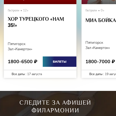
произведения, раскрыть его глубинный смысл,
"пропустив" через себя, прочувствовав сложнейшие
Гастроли
12+
Гастроли
0+
переживания,
ХОР ТУРЕЦКОГО «НАМ
присущие русскому романсу, артист продемонстрирует 8
МИА БОЙКА 
35
!»
марта в праздничном концерте на сцене КОНГРЕСС-
ХОЛЛА ДГТУ
Пятигорск
Пятигорск
Зал «Камертон»
Зал «Камертон»
1800-7000
1800-6500
₽
₽
БИЛЕТЫ
Все даты :
17 августа
Все даты :
19 авгу
СЛЕДИТЕ ЗА АФИШЕЙ
ФИЛАРМОНИИ