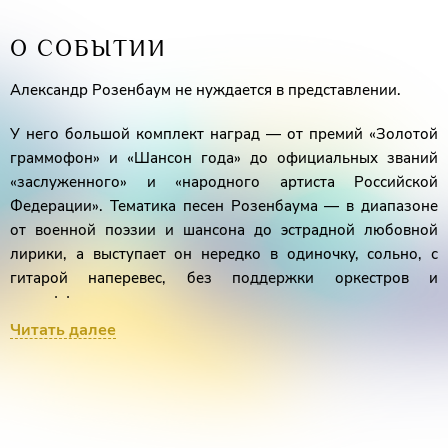
О СОБЫТИИ
Александр Розенбаум не нуждается в представлении.
У него большой комплект наград — от премий «Золотой
граммофон» и «Шансон года» до официальных званий
«заслуженного» и «народного артиста Российской
Федерации». Тематика песен Розенбаума — в диапазоне
от военной поэзии и шансона до эстрадной любовной
лирики, а выступает он нередко в одиночку, сольно, с
гитарой наперевес, без поддержки оркестров и
спецэффектов.
Читать далее
Единственный концерт в этом сезоне, наполненный
любимыми хитами, новыми произведениями и
неповторимой энергетикой.
Александр Розенбаум — классик современного