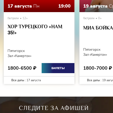
17 августа
Пн
19:00
19 августа
С
Гастроли
12+
Гастроли
0+
ХОР ТУРЕЦКОГО «НАМ
МИА БОЙКА 
35
!»
Пятигорск
Пятигорск
Зал «Камертон»
Зал «Камертон»
1800-7000
1800-6500
₽
₽
БИЛЕТЫ
Все даты :
17 августа
Все даты :
19 авгу
СЛЕДИТЕ ЗА АФИШЕЙ