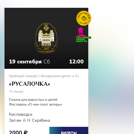
19 сентября
Сб
12:00
Органный концерт / Филармония детям
0+
«РУСАЛОЧКА»
75 минут
Сказка для взрослых и детей
Фестиваль «О чем поют актеры»
Кисловодск
Зал им. А. Н. Скрябина
2000
₽
БИЛЕТЫ