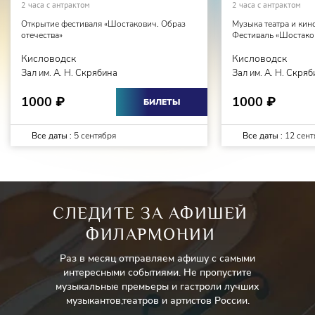
2 часа с антрактом
2 часа с антрактом
Открытие фестиваля «Шостакович. Образ
Музыка театра и кин
отечества»
Фестиваль «Шостаков
Кисловодск
Кисловодск
Зал им. А. Н. Скрябина
Зал им. А. Н. Скря
1000
1000
₽
₽
БИЛЕТЫ
Все даты :
5 сентября
Все даты :
12 сент
СЛЕДИТЕ ЗА АФИШЕЙ
ФИЛАРМОНИИ
Раз в месяц отправляем афишу с самыми
интересными событиями. Не пропустите
музыкальные премьеры и гастроли лучших
музыкантов,театров и артистов России.