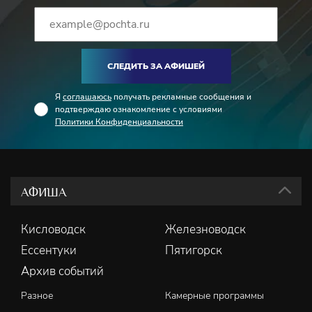
СЛЕДИТЬ ЗА АФИШЕЙ
Я
соглашаюсь
получать рекламные сообщения и
подтверждаю ознакомление с условиями
Политики Конфиденциальности
АФИША
Кисловодск
Железноводск
Ессентуки
Пятигорск
Архив событий
Разное
Камерные программы