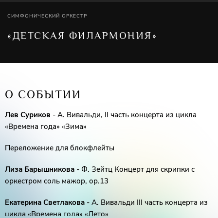
СИМФОНИЧЕСКИЙ ОРКЕСТР
«ДЕТСКАЯ ФИЛАРМОНИЯ»
О СОБЫТИИ
Лев Суриков
- А. Вивальди, II часть концерта из цикла
«Времена года» «Зима»
Переложение для блокфлейты
Лиза Барышникова
- Ф. Зейтц Концерт для скрипки с
оркестром соль мажор, ор.13
Екатерина Светлакова
- А. Вивальди III часть концерта из
цикла «Времена года» «Лето»