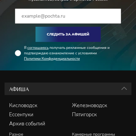
СЛЕДИТЬ ЗА АФИШЕЙ
Я
соглашаюсь
получать рекламные сообщения и
подтверждаю ознакомление с условиями
Политики Конфиденциальности
АФИША
Кисловодск
Железноводск
Ессентуки
Пятигорск
Архив событий
Разное
Камерные программы