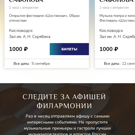
2 часа с антрактом
2 часа с антрактом
Открытие фестиваля «Шостакович. Образ
Музыка театра и кин
отечества»
Фестиваль «Шостаков
Кисловодск
Кисловодск
Зал им. А. Н. Скрябина
Зал им. А. Н. Скря
1000
1000
₽
₽
БИЛЕТЫ
Все даты :
5 сентября
Все даты :
12 сент
СЛЕДИТЕ ЗА АФИШЕЙ
ФИЛАРМОНИИ
Раз в месяц отправляем афишу с самыми
интересными событиями. Не пропустите
музыкальные премьеры и гастроли лучших
музыкантов,театров и артистов России.