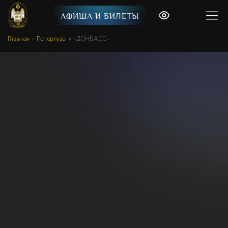
АФИША И БИЛЕТЫ
Главная
Репертуар
«ДОНБАСС»