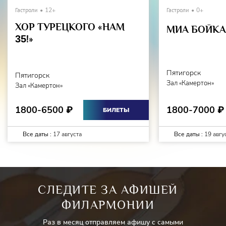
Гастроли
12+
Гастроли
0+
ХОР ТУРЕЦКОГО «НАМ
МИА БОЙКА 
35
!»
Пятигорск
Пятигорск
Зал «Камертон»
Зал «Камертон»
1800-7000
1800-6500
₽
₽
БИЛЕТЫ
Все даты :
17 августа
Все даты :
19 авгу
СЛЕДИТЕ ЗА АФИШЕЙ
ФИЛАРМОНИИ
Раз в месяц отправляем афишу с самыми