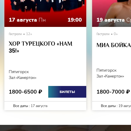
передавая наряду с чаяниями народа о благополучии
судьбы Отечества, военного быта: так активные ритмы
передают то пешие, то конные марши, в песнях слышна то
17 августа
Пн
19:00
19 августа
С
мощь петровских времен, то печаль прощания с родным
домом.
Гастроли
12+
Гастроли
0+
ХОР ТУРЕЦКОГО «НАМ
МИА БОЙКА 
35
!»
Пятигорск
Пятигорск
Зал «Камертон»
Зал «Камертон»
1800-7000
1800-6500
₽
₽
БИЛЕТЫ
Все даты :
17 августа
Все даты :
19 авгу