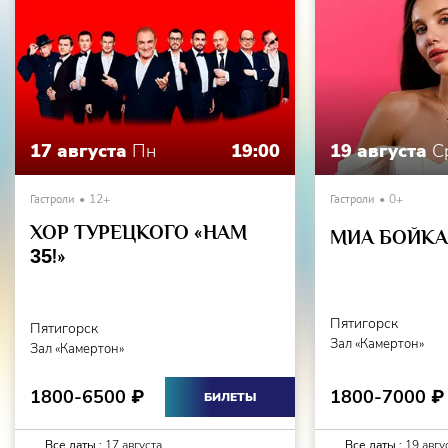
17 августа
Пн
19:00
19 августа
С
Гастроли
12+
Гастроли
0+
ХОР ТУРЕЦКОГО «НАМ
МИА БОЙКА 
35
!»
Пятигорск
Пятигорск
Зал «Камертон»
Зал «Камертон»
1800-7000
1800-6500
₽
₽
БИЛЕТЫ
Все даты :
17 августа
Все даты :
19 авгу