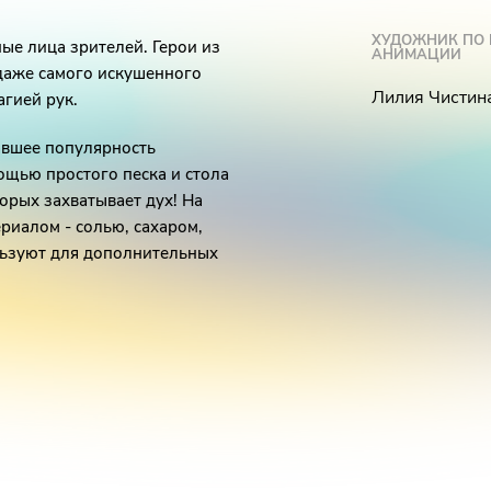
ХУДОЖНИК ПО
ые лица зрителей. Герои из
АНИМАЦИИ
даже самого искушенного
Лилия Чистин
агией рук.
авшее популярность
мощью простого песка и стола
орых захватывает дух! На
риалом - солью, сахаром,
льзуют для дополнительных
енимым, - это руки
нок появляется и исчезает на
уки художника должно быть
оу придает достаточно
ров, чтобы все время
жник перед началом нового
ка, изображения должны быть