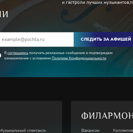
и гастроли лучших музыкантов,т
ИИ
са.
стница российских и
СЛЕДИТЬ ЗА АФИШЕЙ
и Берлинской недель искусств
о Циркового фестиваля в
Я
соглашаюсь
получать рекламные сообщения и подтверждаю
(искусство рисования песком/
ознакомление с условиями
Политики Конфиденциальности
 и манеру исполнения.
нимается также
тов интерьера,
) и на воде («Эбру»).
бот:
ФИЛАРМО
ке для кино и сериалов;
ии;
Музыкальный спектакль
Вакансии
Коллекти