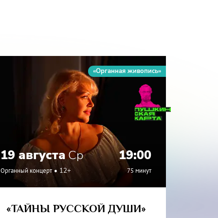
«Органная живопись»
19 августа
Ср
19:00
27 а
Органный концерт
12+
75 минут
Органный
«ТАЙНЫ РУССКОЙ ДУШИ»
«ИТА