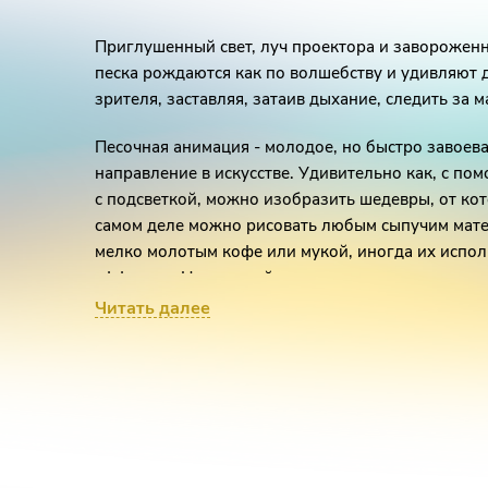
Приглушенный свет, луч проектора и завороженн
песка рождаются как по волшебству и удивляют 
зрителя, заставляя, затаив дыхание, следить за м
Песочная анимация - молодое, но быстро завоев
направление в искусстве. Удивительно как, с по
с подсветкой, можно изобразить шедевры, от кот
самом деле можно рисовать любым сыпучим мате
мелко молотым кофе или мукой, иногда их испо
эффектов. Но главный инструмент остается незам
художника.
Читать далее
Вся сложность в интерактивности процесса. Рису
глазах у зрителей, поэтому каждое движение р
максимально точным. Динамичность песочному ш
высокая скорость рисования и частота смены кад
поддерживать интерес зрителя. Настоящий худо
кадра не убирает со стола предыдущий слой пес