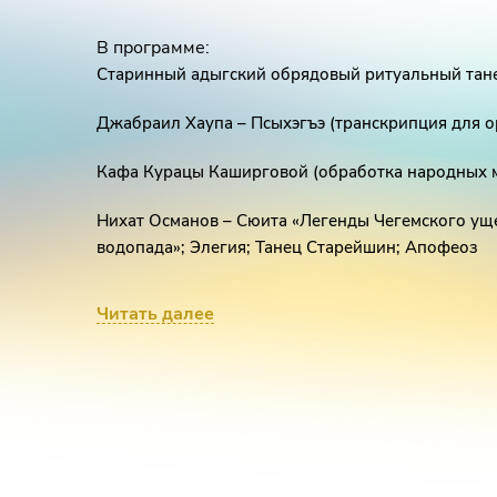
В программе:
Старинный адыгский обрядовый ритуальный та
Джабраил Хаупа – Псыхэгъэ (транскрипция для о
Кафа Курацы Каширговой (обработка народных 
Нихат Османов – Сюита «Легенды Чегемского ущел
водопада»; Элегия; Танец Старейшин; Апофеоз
Кафа Гошакары Бирмамитовой (обработка народн
Читать далее
Аслан Дауров – Легенда о Адиюх (транскрипция 
Черкесские и Абазинские наигрыши (обработка 
Карданова)
Джабраил Хаупа – «Сытхэр си 1эмал» (транскрипц
Карданова)