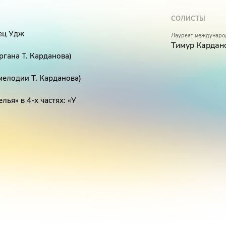
СОЛИСТЫ
нец Удж
Лауреат междунаро
Тимур Кардан
ргана Т. Карданова)
мелодии Т. Карданова)
ья» в 4-х частях: «У
ых мелодии Т. Карданова)
для органа Т. Карданова)
народных мелодии Т.
ия для органа и голоса Т.