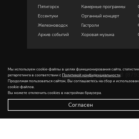
Пятигорск
Камерные программы
Ессентуки
Органный концерт
Железноводск
Гастроли
Архив событий
Хоровая музыка
Кисловодск
Ессенту
Мы используем cookie-файлы в целях функционирования сайта, статистик
8(87937) 2-18-18
8 (879
ретаргетинга в соответствии с
Политикой конфиденциальности
.
8(87937) 2-18-17
Продолжая пользоваться сайтом, Вы соглашаетесь на сбор и использова
cookie-файлов.
Вы можете отключить cookies в настройках браузера.
Согласен
© 2026 Северо-Кавказская государственная филармония и