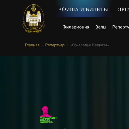
АФИША И БИЛЕТЫ
ОРГ
Филармония
Залы
Реперт
Главная
Репертуар
«Ожерелье Кавказа»