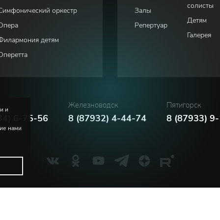
солисты
Симфонический оркестр
Залы
Детям
Опера
Репертуар
Галерея
Филармония детям
Оперетта
ки
Железноводск
Пятигорск
и и
34) 6-75-56
8 (87932) 4-44-74
8 (87933) 9
ние нами
Политика конфиденциальности
Соглашение пользователя
м. В.И. Сафонова
Русский
English