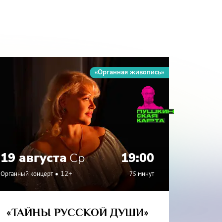
«Органная живопись»
19 августа
Ср
19:00
27 а
Органный концерт
12+
75 минут
Органный
«ТАЙНЫ РУССКОЙ ДУШИ»
«ИТА