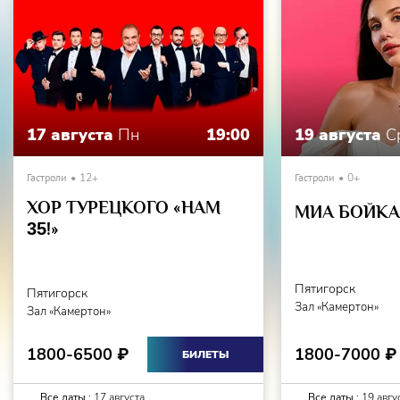
17 августа
Пн
19:00
19 августа
С
Гастроли
12+
Гастроли
0+
ХОР ТУРЕЦКОГО «НАМ
МИА БОЙКА 
35
!»
Пятигорск
Пятигорск
Зал «Камертон»
Зал «Камертон»
1800-7000
1800-6500
₽
₽
БИЛЕТЫ
Все даты :
17 августа
Все даты :
19 авгу