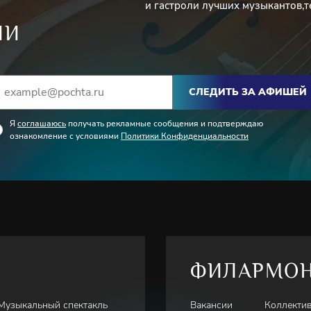
и гастроли лучших музыкантов,т
ИИ
oh sei Ehr” BWV 662
СЛЕДИТЬ ЗА АФИШЕЙ
Я
соглашаюсь
получать рекламные сообщения и подтверждаю
ознакомление с условиями
Политики Конфиденциальности
ФИЛАРМО
Далила»
Музыкальный спектакль
Вакансии
Коллекти