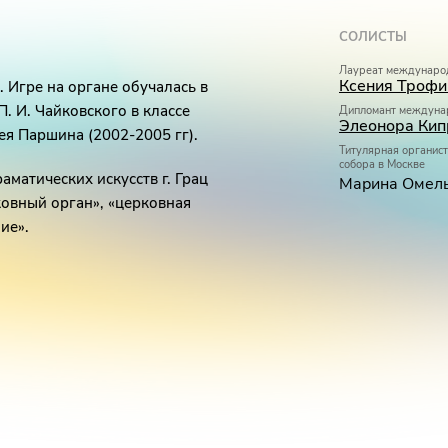
СОЛИСТЫ
Лауреат междунаро
Ксения Троф
 Игре на органе обучалась в
. И. Чайковского в классе
Дипломант междуна
Элеонора Кип
ея Паршина (2002-2005 гг).
Титулярная органис
собора в Москве
матических искусств г. Грац
Марина Омел
ковный орган», «церковная
ие».
ского Кафедрального собора
ода Москвы. С 2014 года —
да «Искусство добра». С 2015
тской органной школе при
го церковного органа,
Летней академии духовной