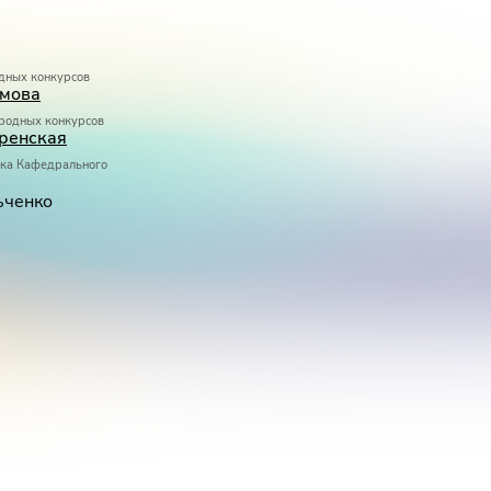
дных конкурсов
имова
родных конкурсов
ренская
тка Кафедрального
ьченко