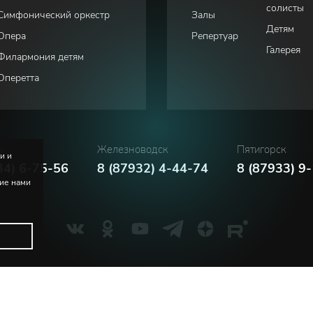
солисты
Симфонический оркестр
Залы
Детям
Опера
Репертуар
Галерея
Филармония детям
Оперетта
ки
Железноводск
Пятигорск
и и
34) 6-75-56
8 (87932) 4-44-74
8 (87933) 9
ние нами
Политика конфиденциальности
Соглашение пользователя
м. В.И. Сафонова
Русский
English