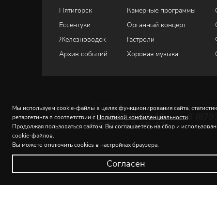
Ф. Шуберт - Angus dei дуэт
Пятигорск
Камерные программы
Ессентуки
Органный концерт
С. Франк - “Panis Angelicus” дуэт
Железноводск
Гастроли
Г. Пьерне - Прелюдия Кантабиле
Архив событий
Хоровая музыка
Г. Арлен - Over the rainbow
Дж. Керн - Дым
Кисловодск
Ессенту
Мы используем cookie-файлы в целях функционирования сайта, статистик
Дж. Гершвин - Summertime
8(87937) 2-18-18
8 (879
ретаргетинга в соответствии с
Политикой конфиденциальности
.
8(87937) 2-18-17
Продолжая пользоваться сайтом, Вы соглашаетесь на сбор и использова
Дж. А. Лефебюр-Вели - Концертное болеро
cookie-файлов.
Вы можете отключить cookies в настройках браузера.
Согласен
© 2026 Северо-Кавказская государственная филармония и