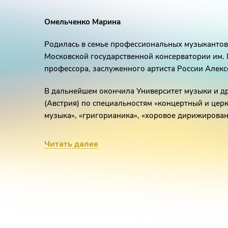
Омельченко Марина
Родилась в семье профессиональных музыкантов.
Московской государственной консерватории им. П
профессора, заслуженного артиста России Алекс
В дальнейшем окончила Университет музыки и дра
(Австрия) по специальностям «концертный и цер
музыка», «григорианика», «хоровое дирижирован
С 2004 года главный органист римско-католиче
Читать далее
Непорочного Зачатия Пресвятой Девы Марии гор
артистический директор благотворительного фон
по 2018 — преподаватель по классу органа в Де
Кафедральном соборе. Преподаватель концертно
литургического репертуара и аккомпанемента в 
музыки при Кафедральном соборе.