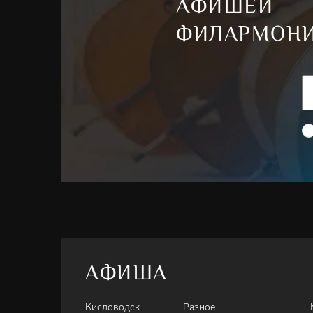
АФИШЕЙ
ФИЛАРМОН
Д. Букстехуде - Прелюдия Соль минор Bux 149
И. С. Бах - Хоральная прелюдия “Allein Gott in H
(“Liebster Jesu/Ich ruf zu dir)
И.С. Бах-Ш.Гуно - Аве Мария
И.С. Бах - Фантазия Соль мажор BWV 572
К. Глюк - Ария Париса из оперы «Парис и Елена»
Ф. Шуберт - Аве Мария
В. А. Моцарт - Ave verum. дуэт
Ж. Массне - Медитация
АФИША
К. Сен-Санс - Ария Далилы из оперы «Самсон и 
Кисловодск
Разное