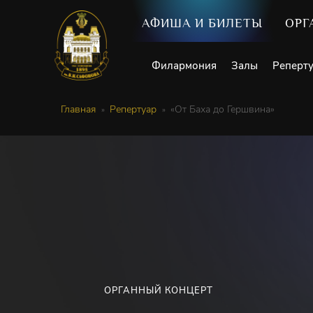
АФИША И БИЛЕТЫ
ОРГ
Филармония
Залы
Реперт
Главная
Репертуар
«От Баха до Гершвина»
ОРГАННЫЙ КОНЦЕРТ