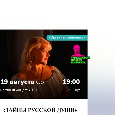
«Органная живопись»
19 августа
Ср
19:00
27 а
Органный концерт
12+
75 минут
Органный
«ТАЙНЫ РУССКОЙ ДУШИ»
«ИТА