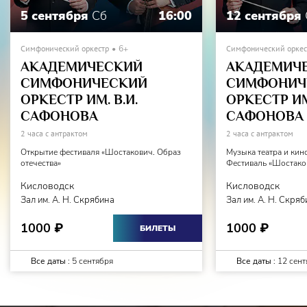
5 сентября
Сб
16:00
12 сентября
Симфонический оркестр
6+
Симфонический оркес
АКАДЕМИЧЕСКИЙ
АКАДЕМИЧ
СИМФОНИЧЕСКИЙ
СИМФОНИЧ
ОРКЕСТР ИМ. В.И.
ОРКЕСТР ИМ.
САФОНОВА
САФОНОВА
2 часа с антрактом
2 часа с антрактом
Открытие фестиваля «Шостакович. Образ
Музыка театра и кин
отечества»
Фестиваль «Шостаков
Кисловодск
Кисловодск
Зал им. А. Н. Скрябина
Зал им. А. Н. Скря
1000
1000
₽
₽
БИЛЕТЫ
Все даты :
5 сентября
Все даты :
12 сент