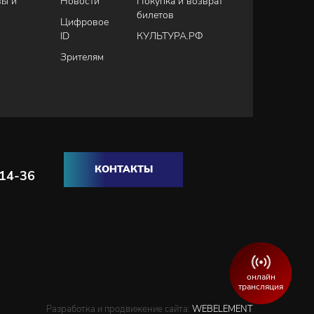
вы и
Новости
Покупка и возврат
билетов
Цифровое
ID
КУЛЬТУРА.РФ
Зрителям
КОНТАКТЫ
-14-36
онлайн
трансляция
Разработка и продвижение сайта:
WEBELEMENT