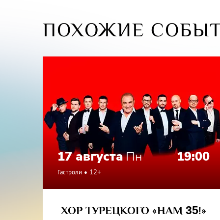
на сцен
премьер
ПОХОЖИЕ СОБЫ
его конц
по цент
Олег Пог
предста
красивые
В конце
неизмен
17 августа
Пн
19:00
Гастроли
12+
ХОР ТУРЕЦКОГО «НАМ
35
!»