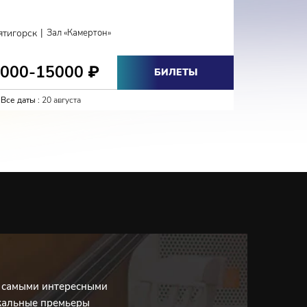
КЛА
|
ятигорск
Зал «Камертон»
Кисловодс
3000-15000
2700-
₽
БИЛЕТЫ
Все даты :
20 августа
Все даты :
с самыми интересными
кальные премьеры