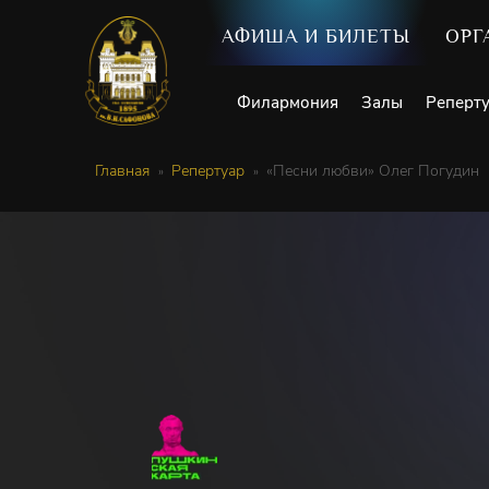
АФИША И БИЛЕТЫ
ОРГ
Филармония
Залы
Реперт
Главная
Репертуар
«Песни любви» Олег Погудин