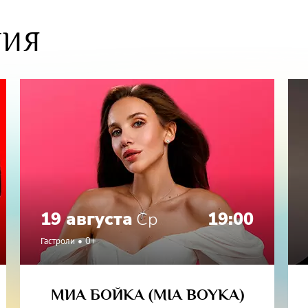
е Государственного Кремлевского дворца с успехом прошл
а
ТИЯ
ерта-спектакля «Золотой век». В апреле "Золотой век" был
ральному телевидению.
удин бывал в Кисловодске/Пятигорске не раз. 19/21 июня
вит слушателям программу "Песни любви", в которую войд
 романсы, песни и танго, воспевающие это вечное чувство
рте принимает участие знаменитый пианист Олег Вайнштей
ным успехов выступающий на самых престижных сценах с
19 августа
Ср
19:00
Гастроли
0+
МИА БОЙКА (MIA BOYKA)