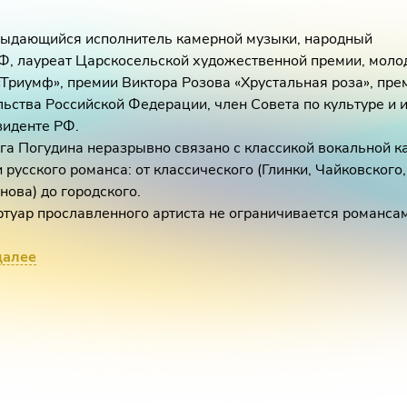
выдающийся исполнитель камерной музыки, народный
РФ, лауреат Царскосельской художественной премии, мол
«Триумф», премии Виктора Розова «Хрустальная роза», пре
ьства Российской Федерации, член Совета по культуре и и
зиденте РФ.
га Погудина неразрывно связано с классикой вокальной 
 русского романса: от классического (Глинки, Чайковского,
ова) до городского.
ртуар прославленного артиста не ограничивается романсам
е время Олег Погудин выпустил три альбома: «Русское танг
и «Мелодия рассвета» (посвященный греческой песне-ремб
далее
 были высоко оценены слушателями и критиками.
е 2021 года состоялась премьера концерта-спектакля «Ме
», который в настоящее время входит в репертуар двух теа
сийских столицах.
 октября 2021 года на сцене БКЗ «Октябрьский» и 22 дек