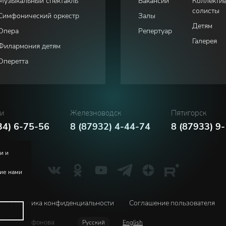
Музыкальный спектакль
Вакансии
Коллекти
солисты
Симфонический оркестр
Залы
Детям
Опера
Репертуар
Галерея
Филармония детям
Оперетта
ки
Железноводск
Пятигорск
34) 6-75-56
8 (87932) 4-44-74
8 (87933) 9
и и
ние нами
Политика конфиденциальности
Соглашение пользователя
м. В.И. Сафонова
Русский
English