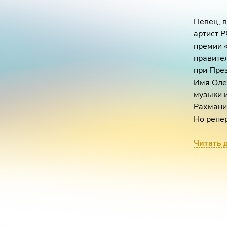
Певец, 
артист 
премии 
правител
при Пре
Имя Оле
музыки и
Рахманин
Но репе
последне
chante» 
Читать 
Все они
В январ
рассвета
двух рос
Седьмого
2021