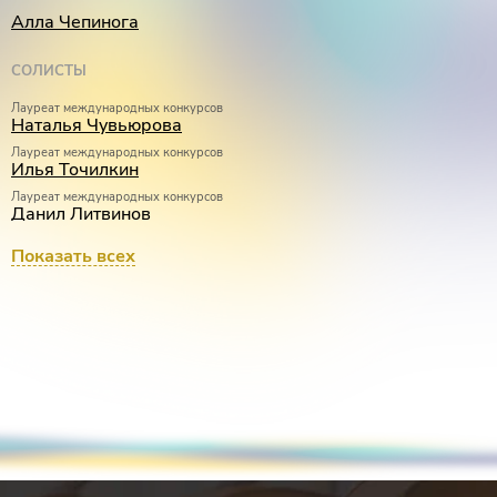
Алла Чепинога
Принц –
Илья Точилкин
Принцесса –
Наталя Чувьюрова
СОЛИСТЫ
Король –
Данил Литвинов
Королева –
Ольга Захарьева
Лауреат международных конкурсов
Наталья Чувьюрова
Бабушка –
Наталья Старкова
Лауреат международных конкурсов
Илья Точилкин
Режиссёр –
Алла Чепинога
Лауреат международных конкурсов
Данил Литвинов
Лауреат международных конкурсов
Показать всех
Ольга Захарьева
Лауреат международных конкурсов, Дипломант III Национальной оперной
премии «Онегин»
Наталья Старкова