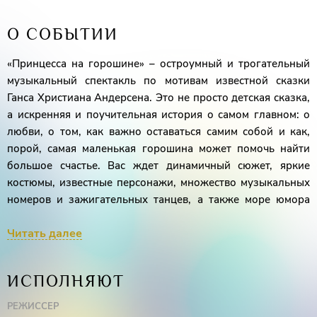
О СОБЫТИИ
«Принцесса на горошине» – остроумный и трогательный
музыкальный спектакль по мотивам известной сказки
Ганса Христиана Андерсена. Это не просто детская сказка,
а искренняя и поучительная история о самом главном: о
любви, о том, как важно оставаться самим собой и как,
порой, самая маленькая горошина может помочь найти
большое счастье. Вас ждет динамичный сюжет, яркие
костюмы, известные персонажи, множество музыкальных
номеров и зажигательных танцев, а также море юмора
для всей семьи!
Читать далее
Знакомая всем история зазвучит по-новому благодаря
известным современным авторам – популярному
композитору Егору Шашину и поэту-песеннику, члену
ИСПОЛНЯЮТ
Союза писателей России Натальи Кузьминых (Москва).
РЕЖИССЁР
ДЕЙСТВУЮЩИЕ ЛИЦА: