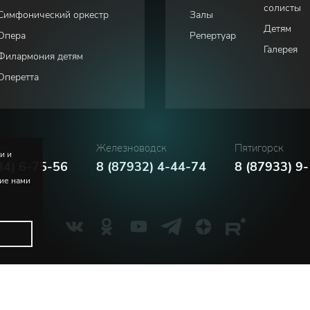
солисты
Симфонический оркестр
Залы
Детям
Опера
Репертуар
Галерея
Филармония детям
Оперетта
ки
Железноводск
Пятигорск
и и
34) 6-75-56
8 (87932) 4-44-74
8 (87933) 9
ние нами
Политика конфиденциальности
Соглашение пользователя
м. В.И. Сафонова
Русский
English