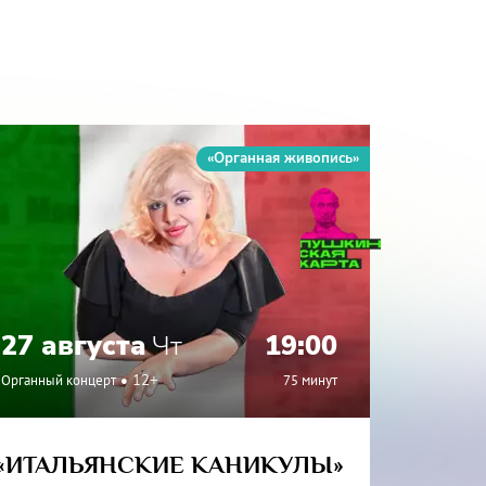
«Органная живопись»
27 августа
Чт
19:00
3 се
Органный концерт
12+
75 минут
Органный
«ИТАЛЬЯНСКИЕ КАНИКУЛЫ»