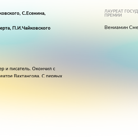
ЛАУРЕАТ ГОСУ
ковского, С.Есенина,
ПРЕМИИ
Вениамин См
ерта, П.И.Чайковского
ер и писатель. Окончил с
еатре Вахтангова. С первых
ер, член художественного
анки» самые известные роли
тимиры», «Павшие и живые»,
ет», «Ревизская сказка», «Дом
пектакле А.В. Эфроса «На
ра».
ьном телевидении и в