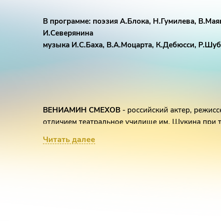
В программе: поэзия А.Блока, Н.Гумилева, В.Мая
И.Северянина
музыка И.С.Баха, В.А.Моцарта, К.Дебюсси, Р.Шуб
ВЕНИАМИН СМЕХОВ
- российский актер, режисс
отличием театральное училище им. Щукина при т
дней театра на Таганке – ведущий актер, режисс
Читать далее
совета и соавтор Ю. П. Любимова. На сцене «Таг
Вениамина Смехова в спектаклях Любимова: «Ан
«Жизнь Галилея», «Послушайте», «Час пик», «Гамл
на набережной», «Мастер и Маргарита» и др.; в с
дне»; в сольном авторском вечере «В поисках жан
Как режиссер осуществил постановки на централ