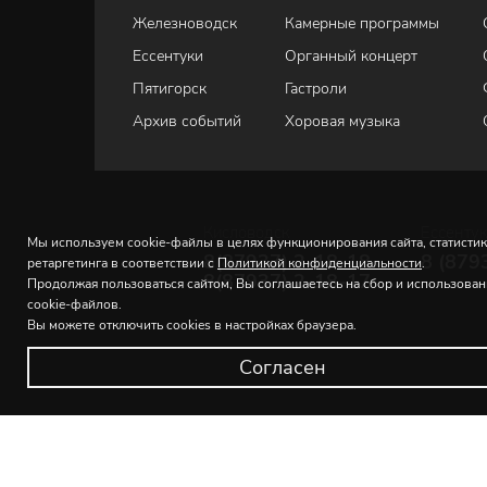
Железноводск
Камерные программы
Ессентуки
Органный концерт
Пятигорск
Гастроли
Архив событий
Хоровая музыка
Кисловодск
Ессенту
Мы используем cookie-файлы в целях функционирования сайта, статистик
8(87937) 2-18-18
8 (879
ретаргетинга в соответствии с
Политикой конфиденциальности
.
8(87937) 2-18-17
Продолжая пользоваться сайтом, Вы соглашаетесь на сбор и использова
cookie-файлов.
Вы можете отключить cookies в настройках браузера.
Согласен
© 2026 Северо-Кавказская государственная филармония и