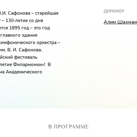
ДИРИЖЕР
В.И. Сафонова – старейшая
– 130-летие со дня
Алим Шахмам
ся 1895 год – это год
 главного здания
симфонического оркестра –
м. В. И. Сафонова.
йский фестиваль
-летие Филармонии»! В
мма Академического
Штраус-гала», в которой
рной династии венских
ества вальсов, полек,
рограмме займет
0 лет со дня рождения
В ПРОГРАММЕ
М. В.И. САФОНОВА