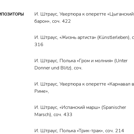
И. Штраус, Увертюра к оперетте «Цыганский
МПОЗИТОРЫ
барон», соч. 422
И. Штраус, «Жизнь артиста» (Künstlerleben), с
316
И. Штраус, Полька «Гром и молния» (Unter
Donner und Blitz), соч.
И. Штраус, Увертюра к оперетте «Карнавал 
Риме»,
И. Штраус, «Испанский марш» (Spanischer
Marsch), соч. 433
И. Штраус, Полька «Трик-трак», соч. 214