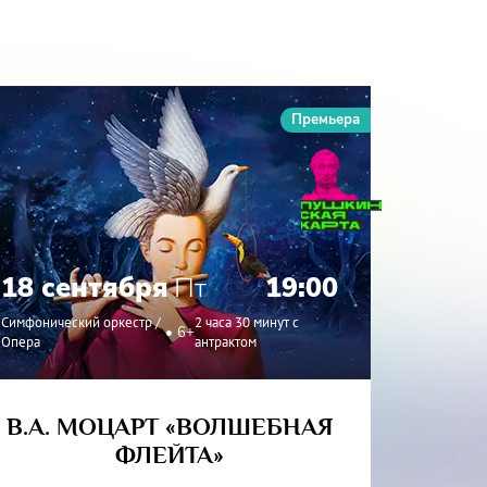
Премьера
18 сентября
Пт
19:00
19 с
Симфонический оркестр /
2 часа 30 минут с
6+
Опера
антрактом
Симфонич
В.А. МОЦАРТ «ВОЛШЕБНАЯ
ФЛЕЙТА»
СИМФ
И