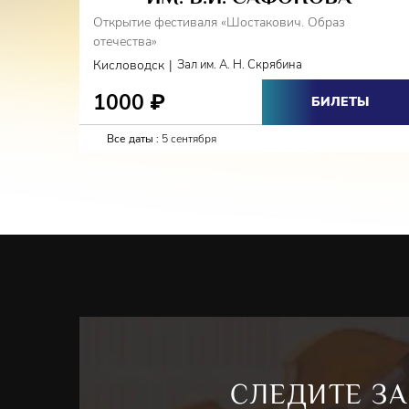
Открытие фестиваля «Шостакович. Образ
отечества»
|
Кисловодск
Зал им. А. Н. Скрябина
1000
₽
БИЛЕТЫ
Все даты :
5 сентября
СЛЕДИТЕ ЗА