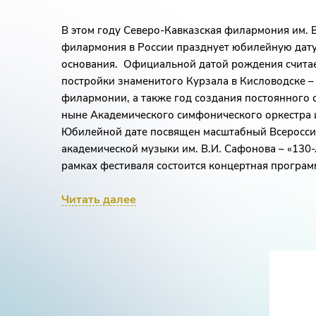
В этом году Северо-Кавказская филармония им. 
филармония в России празднует юбилейную дату 
основания. Официальной датой рождения считает
постройки знаменитого Курзала в Кисловодске –
филармонии, а также год создания постоянного 
ныне Академического симфонического оркестра и
Юбилейной дате посвящен масштабный Всеросси
академической музыки им. В.И. Сафонова – «130
рамках фестиваля состоится концертная програ
симфонического оркестра им. В. И. Сафонова – «
Читать далее
прозвучат популярнейшие произведения легенда
композиторов Штраусов, авторов оперетт и множ
маршей, галопов, кадрилей. Почетное место в п
блистательная музыка Иоганна Штрауса-сына, 20
которого празднует мир в этом году.
АКАДЕМИЧЕСКИЙ СИМФОНИЧЕСКИЙ ОРКЕСТР И