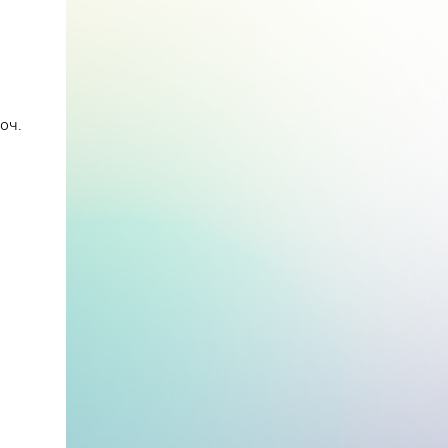
оч.
в