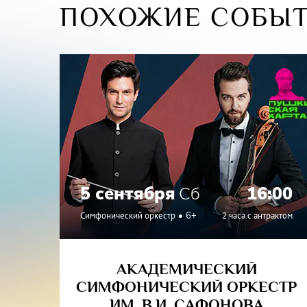
ПОХОЖИЕ СОБЫ
5 сентября
Сб
16:00
Симфонический оркестр
6+
2 часа с антрактом
АКАДЕМИЧЕСКИЙ
СИМФОНИЧЕСКИЙ ОРКЕСТР
ИМ. В.И. САФОНОВА