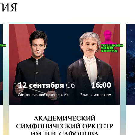
ТИЯ
12 сентября
Сб
16:00
Симфонический оркестр
6+
2 часа с антрактом
АКАДЕМИЧЕСКИЙ
СИМФОНИЧЕСКИЙ ОРКЕСТР
ИМ. В.И. САФОНОВА