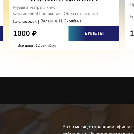
П
Музыка театра и кино
Фестиваль «Шостакович. Образ отечества»
Е
|
Кисловодск
Зал им. А. Н. Скрябина
1000
₽
БИЛЕТЫ
Все даты :
12 сентября
Раз в месяц отправляем афишу 