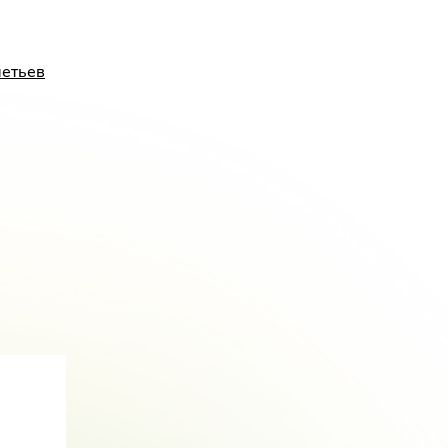
етьев