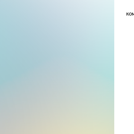
Дирижер –
Алим Шахмаметьев
КО