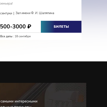
ремьера!
Фестиваль
|
ссентуки
Зал имени Ф. И. Шаляпина
Кисловодс
1500-3000
1000
₽
БИЛЕТЫ
Все даты :
18 сентября
Все даты :
с самыми интересными