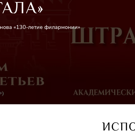
ГАЛА»
онова «130-летие филармонии»
ИСП