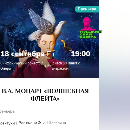
Премьера
18 сентября
Пт
19:00
19 с
Симфонический оркестр /
2 часа 30 минут с
6+
Опера
антрактом
Симфонич
В.А. МОЦАРТ «ВОЛШЕБНАЯ
ФЛЕЙТА»
СИМФ
И
ремьера!
Фестиваль
|
ссентуки
Зал имени Ф. И. Шаляпина
Кисловодс