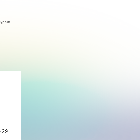
курсов
p.29