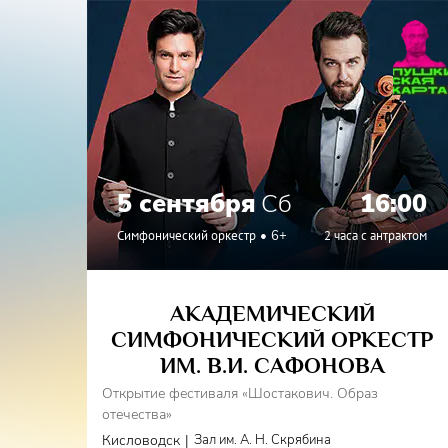
5 сентября
Сб
16:00
Симфонический оркестр
6+
2 часа с антрактом
АКАДЕМИЧЕСКИЙ
СИМФОНИЧЕСКИЙ ОРКЕСТР
ИМ. В.И. САФОНОВА
Открытие фестиваля «Шостакович. Образ
отечества»
|
Кисловодск
Зал им. А. Н. Скрябина