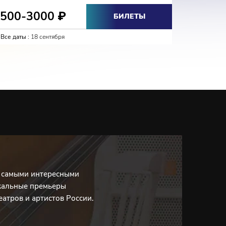
1500-3000
1000
₽
БИЛЕТЫ
Все даты :
18 сентября
Все даты :
с самыми интересными
кальные премьеры
еатров и артистов России.