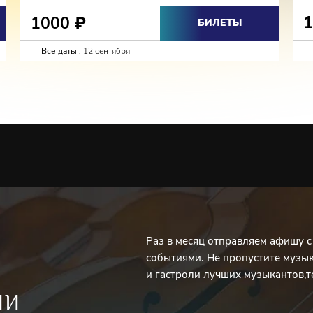
1000
₽
БИЛЕТЫ
Все даты :
12 сентября
Раз в месяц отправляем афишу 
событиями. Не пропустите музы
и гастроли лучших музыкантов,т
ИИ