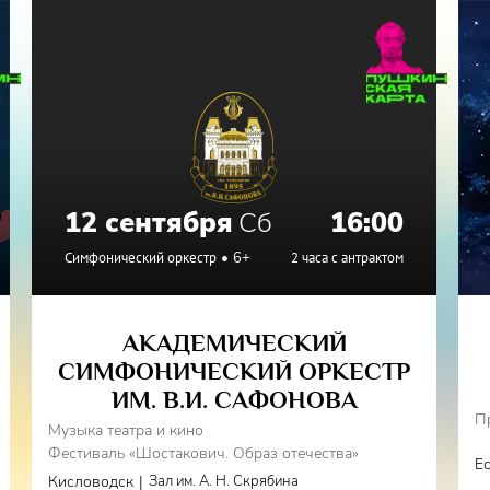
12 сентября
Сб
16:00
Симфонический оркестр
6+
2 часа с антрактом
АКАДЕМИЧЕСКИЙ
СИМФОНИЧЕСКИЙ ОРКЕСТР
ИМ. В.И. САФОНОВА
П
Музыка театра и кино
Фестиваль «Шостакович. Образ отечества»
Е
|
Кисловодск
Зал им. А. Н. Скрябина