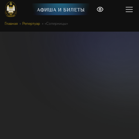
АФИША И БИЛЕТЫ
Главная
Репертуар
«Соперницы»