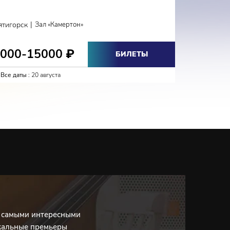
КЛА
|
ятигорск
Зал «Камертон»
Кисловодс
3000-15000
2700-
₽
БИЛЕТЫ
Все даты :
20 августа
Все даты :
с самыми интересными
кальные премьеры