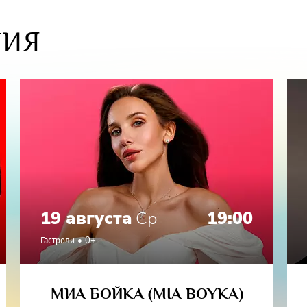
ь «Судьба в подарок» — оригинальная попытка побудить зри
ся над философией человеческих отношений. Режиссер увере
ТИЯ
зависит только от самого человека и от сотен тысяч выборов
т ежедневно. Быть счастливым или несчастным — главный из 
нтальный и основополагающий. Каждый персонаж этого спе
 вопросом, как бы сложилась жизнь, если бы однажды было 
решение…о
 Гугиев – не только выйдет на сцену как актёр, он придумал, 
поставил спектакль «Судьба в подарок».
тельность 2 часа 30 минут (с одним антрактом).
ое ограничение: 16+
19 августа
Ср
19:00
олнят актёры театра и кино Елена Проклова, Антон Хабаров,
Гастроли
0+
 Вячеслав Гугиев, Елена Хабарова.
МИА БОЙКА (MIA BOYKA)