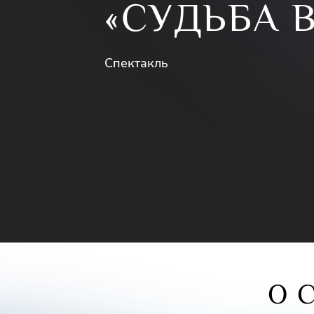
«СУДЬБА 
Спектакль
О 