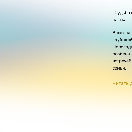
«Судьба 
рассказ.
Зрителя 
глубокий
Новогодн
особенны
встречей
семьи.
Но имеет
Читать 
посторон
провести
самой сч
навсегда
жизни им
что-то) 