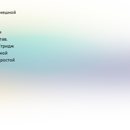
смешной
и
тав.
Стридж
сной
простой
раются
тать
я шутка
арий
 (или