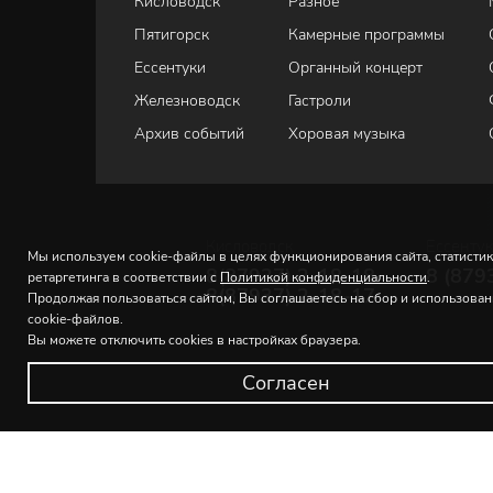
Кисловодск
Разное
Пятигорск
Камерные программы
Ессентуки
Органный концерт
Железноводск
Гастроли
Архив событий
Хоровая музыка
Кисловодск
Ессенту
Мы используем cookie-файлы в целях функционирования сайта, статистик
8(87937) 2-18-18
8 (879
ретаргетинга в соответствии с
Политикой конфиденциальности
.
8(87937) 2-18-17
Продолжая пользоваться сайтом, Вы соглашаетесь на сбор и использова
cookie-файлов.
Вы можете отключить cookies в настройках браузера.
Согласен
© 2026 Северо-Кавказская государственная филармония и