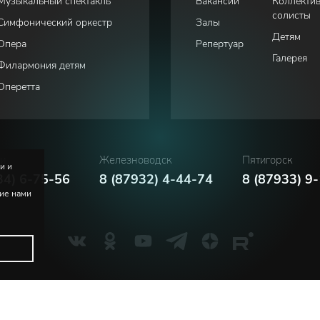
Музыкальный спектакль
Вакансии
Коллекти
солисты
Симфонический оркестр
Залы
Детям
Опера
Репертуар
Галерея
Филармония детям
Оперетта
ки
Железноводск
Пятигорск
и и
34) 6-75-56
8 (87932) 4-44-74
8 (87933) 9
ние нами
Политика конфиденциальности
Соглашение пользователя
м. В.И. Сафонова
Русский
English