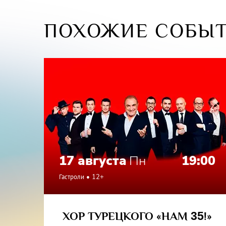
Спектакл
задумать
ПОХОЖИЕ СОБЫ
будущее 
он делае
фундаме
задается
другое 
Вячеслав
пьесу и 
Продолжи
Возрастн
17 августа
Пн
19:00
Роли исп
Гастроли
12+
Сидихин,
ХОР ТУРЕЦКОГО «НАМ
35
!»