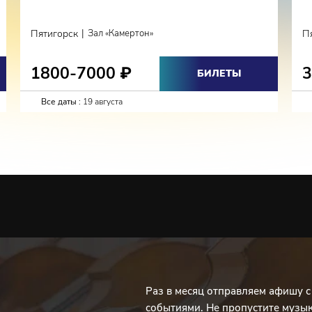
|
Пятигорск
Зал «Камертон»
П
1800-7000
₽
БИЛЕТЫ
Все даты :
19 августа
Раз в месяц отправляем афишу 
событиями. Не пропустите музы