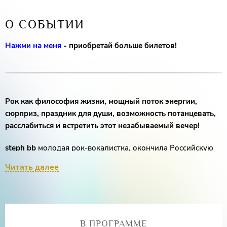
О СОБЫТИИ
Нажми на меня
- приобретай больше билетов!
Рок как философия жизни, мощный поток энергии,
сюрприз, праздник для души, возможность потанцевать,
расслабиться и встретить этот незабываемый вечер!
steph bb
молодая рок-вокалистка, окончила Российскую
Академию музыки им.Гнесиных, steph bb- гуманитарно-
Читать далее
поливалентная личность, многогранный музыкант,
композитор, поэт, художник, владеющий несколькими
инструментами: фортепиано, бас-гитара, укулеле,
барабаны и тд. Занимается звукорежиссурой и
продюсированием. Выпустила несколько covers на песни
В ПРОГРАММЕ