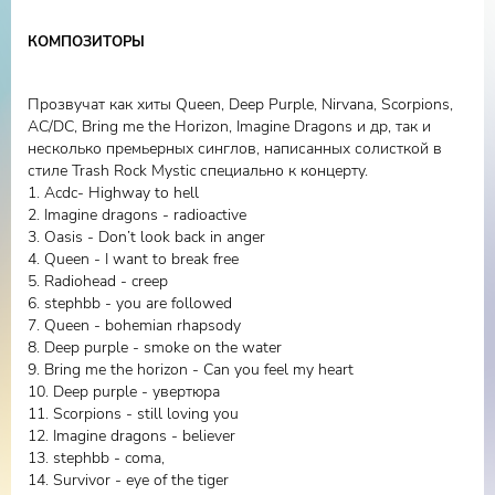
twenty one pilots, Bring me the Horizon и других известных
рок-групп.
КОМПОЗИТОРЫ
Вокалистка готовит к выпуску несколько синглов, которые
прозвучат в данной программе и авторский CD на
Прозвучат как хиты Queen, Deep Purple, Nirvana, Scorpions,
английском языке, для steph bb этот язык уже родной.
AC/DC, Bring me the Horizon, Imagine Dragons и др, так и
Несмотря на свой юный возраст, много гастролирует по
несколько премьерных синглов, написанных солисткой в
стиле Trash Rock Mystic специально к концерту.
странам Европы, Америки, Азии. Продолжает
1. Acdc- Highway to hell
совершенствовать своё дарование у известных рок-
2. Imagine dragons - radioactive
мастеров России и Америки Дианы Ашраповой, Vera Fox,
3. Oasis - Don’t look back in anger
Seth Riggs и др. Проходила мастер класс по экстрим
4. Queen - I want to break free
вокалу у Melissa Cross и Chris Liepe. Участник waveforum
5. Radiohead - creep
6. stephbb - you are followed
2018, где артистка, лидер по своей натуре, быстро
7. Queen - bohemian rhapsody
собрала вокруг себя единомышленников и организовала
8. Deep purple - smoke on the water
Jam session.
9. Bring me the horizon - Can you feel my heart
steph bb инициатор создания проектов “SymphoRock”
10. Deep purple - увертюра
(07.08.2021) и “Christmas SymphoRock”(24.12.2021)
11. Scorpions - still loving you
12. Imagine dragons - believer
больших симфонических проектов, так как любит и
13. stephbb - coma,
разбирается в разнообразнейших стилях музыки в том
14. Survivor - eye of the tiger
числе и академической музыке, артистка из династии