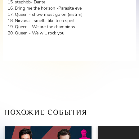
15. stephbb- Dante
классических музыкантов.
16. Bring me the horizon -Parasite eve
Instagram -
@steephbb
17. Queen - show must go on (instrm)
18. Nirvana - smells like teen spirit
VK -
@stephabb
19. Queen - We are the champions
Vk сообщества -
steph bb
20. Queen - We will rock you
YouTube -
steph bb
Антон Гущин
(гитара) - Артист активно гастролирует по
стране, как вокалист, гитарист и барабанщик. Работает
преподавателем вокала в школе FoxSound, так же
занимается саунд-дизайном. Является вокалистом группы
«up the stairs»
Instagram -
@anton_foxsound
ПОХОЖИЕ СОБЫТИЯ
Иван " Johnny Loud " Попов
:
Гитарист - виртуоз, Композитор.
Артист компаний : AMT Electronics, Fokin Picups, Inspector