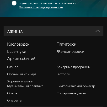
Лауреат международных конкурсов
Филармонический
подтверждаю ознакомление с условиями
хор им.В.И.Сафонова
Политики Конфиденциальности
АФИША
Кисловодск
Пятигорск
Ессентуки
Железноводск
Архив событий
Разное
Камерные программы
Органный концерт
Гастроли
Хоровая музыка
Музыкальный спектакль
Симфонический оркестр
Опера
Филармония детям
Оперетта