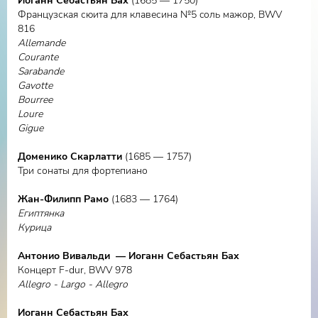
Иоганн Себастьян Бах
(1685 — 1750)
Французская сюита для клавесина №5 cоль мажор, BWV
816
Allemande
Courante
Sarabande
Gavotte
Bourree
Loure
Gigue
Доменико Скарлатти
(1685 — 1757)
Три сонаты для фортепиано
Жан-Филипп Рамо
(1683 — 1764)
Египтянка
Курица
Aнтонио Вивальди — Иоганн Себастьян Бах
Концерт F-dur, BWV 978
Allegro - Largo - Allegro
Иоганн Себастьян Бах