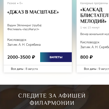
Разное
6+
Камерные программы
«КАСКАД
«ДЖАЗ В МАСШТАБЕ»
БЛИСТАТЕ
МЕЛОДИЙ»
Вадим Эйленкриг (труба)
1 час 15 минут
Фестиваль «JazzАвгуст»
Вечер вокальной му
Кисловодск
Кисловодск
Зал им. А. Н. Скрябина
Зал им. А. Н. Скря
2000-3500
800
₽
₽
БИЛЕТЫ
Все даты :
8 августа
Все даты :
9 авгус
СЛЕДИТЕ ЗА АФИШЕЙ
ФИЛАРМОНИИ