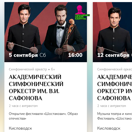
5 сентября
Сб
16:00
12 сентября
Симфонический оркестр
6+
Симфонический оркес
АКАДЕМИЧЕСКИЙ
АКАДЕМИЧ
СИМФОНИЧЕСКИЙ
СИМФОНИЧ
ОРКЕСТР ИМ. В.И.
ОРКЕСТР ИМ.
САФОНОВА
САФОНОВА
2 часа с антрактом
2 часа с антрактом
Открытие фестиваля «Шостакович. Образ
Музыка театра и кин
отечества»
Фестиваль «Шостаков
Кисловодск
Кисловодск