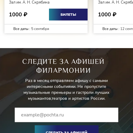
Зал им. А. Н. Скрябина
Зал им. А. Н. Скря
1000
1000
₽
₽
БИЛЕТЫ
Все даты :
5 сентября
Все даты :
12 сент
СЛЕДИТЕ ЗА АФИШЕЙ
ФИЛАРМОНИИ
Раз в месяц отправляем афишу с самыми
интересными событиями. Не пропустите
музыкальные премьеры и гастроли лучших
музыкантов,театров и артистов России.
СЛЕДИТЬ ЗА АФИШЕЙ