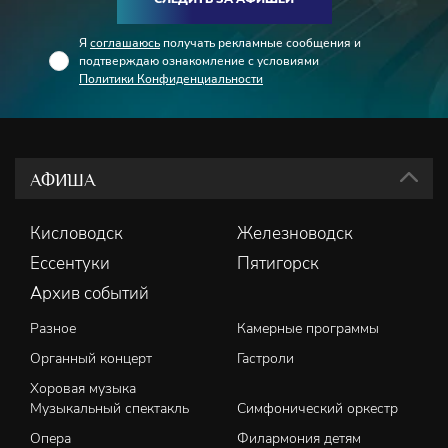
Я
соглашаюсь
получать рекламные сообщения и
подтверждаю ознакомление с условиями
Политики Конфиденциальности
АФИША
Кисловодск
Железноводск
Ессентуки
Пятигорск
Архив событий
Разное
Камерные программы
Органный концерт
Гастроли
Хоровая музыка
Музыкальный спектакль
Симфонический оркестр
Опера
Филармония детям