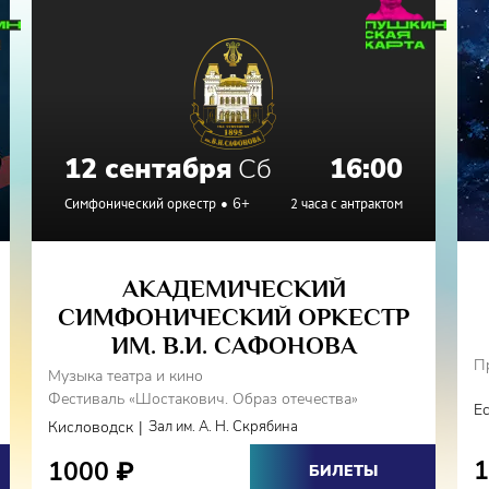
12 сентября
Сб
16:00
Симфонический оркестр
6+
2 часа с антрактом
АКАДЕМИЧЕСКИЙ
СИМФОНИЧЕСКИЙ ОРКЕСТР
ИМ. В.И. САФОНОВА
П
Музыка театра и кино
Фестиваль «Шостакович. Образ отечества»
Е
|
Кисловодск
Зал им. А. Н. Скрябина
1000
₽
БИЛЕТЫ