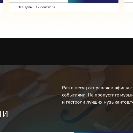
Все даты :
12 сентября
Раз в месяц отправляем афишу 
событиями. Не пропустите музы
и гастроли лучших музыкантов,т
ИИ