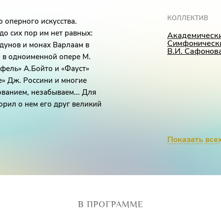
КОЛЛЕКТИВ
 оперного искусства.
о сих пор им нет равных:
Академическ
Симфонически
дунов и монах Варлаам в
В.И. Сафонов
н в одноименной опере М.
фель» А.Бойто и «Фауст»
» Дж. Россини и многие
ованием, незабываем... Для
орил о нем его друг великий
ится концертная программа
Показать все
управлением дирижера Алима
траницы оперного жанра в
ДИРИЖЕР
а театра «Новая опера»
и, солиста Большого театра
Алим Шахмам
х конкурсов, солиста
оженко и солиста театра
В ПРОГРАММЕ
тра России Андрея Фетисова!