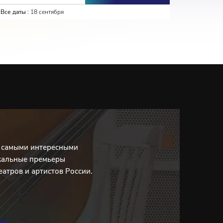
Все даты :
18 сентября
Все даты :
с самыми интересными
кальные премьеры
еатров и артистов России.