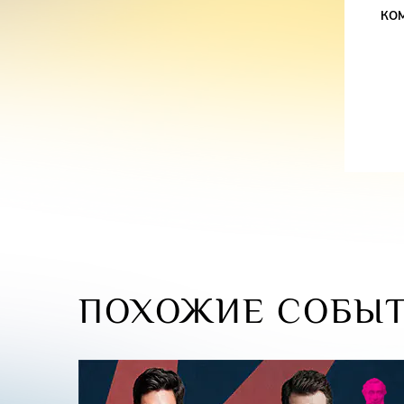
КО
Заслуженный артист России и Республики Татарст
опера» -
Владимир Кудашев
(бас)
Народный артист Республики Грузия, солист гос
театра России -
Отар Кунчулия
(бас)
Лауреат международных конкурсов, солист оперн
Австрии -
Игорь Стороженко
(бас)
Солист театра «Новая опера», солист государств
России -
Андрей Фетисов
(бас)
Дирижёр –
Алим Шахмаметьев
ПОХОЖИЕ СОБЫ