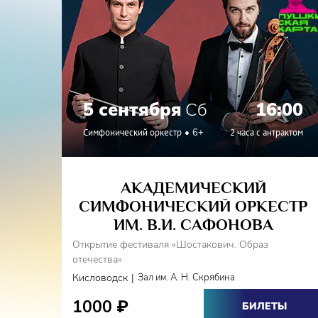
5 сентября
Сб
16:00
Симфонический оркестр
6+
2 часа с антрактом
АКАДЕМИЧЕСКИЙ
СИМФОНИЧЕСКИЙ ОРКЕСТР
ИМ. В.И. САФОНОВА
Открытие фестиваля «Шостакович. Образ
отечества»
|
Кисловодск
Зал им. А. Н. Скрябина
1000
₽
БИЛЕТЫ