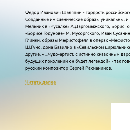
Федор Иванович Шаляпин - гордость российского
Созданные им сценические образы уникальны, и д
Мельник в «Русалке» А.Даргомыжского, Борис Го
«Борисе Годунове» М. Мусоргского, Иван Сусани
Глинки, образы Мефистофеля в операх «Мефисто
Ш.Гуно, дона Базилио в «Севильском цирюльнике
другие. « …чудо-артист, с истинно сказочным дар
будущих поколений он будет легендой» - так гов
русский композитор Сергей Рахманинов.
В рамках фестиваля «Басы-Шаляпин-Гала» состо
Читать далее
Академического симфонического концерта под 
Шахмаметьева, в которой прозвучат ярчайшие с
исполнении заслуженного артиста России, солист
Владимира Кудашева, и народного артиста Грузи
России Отара Кунчулия, лауреата международны
оперных театров Германии и Австрии Игоря Стор
«Новая опера» и государственного Большого теа