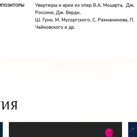
Увертюры и арии из опер В.А. Моцарта, Дж.
МПОЗИТОРЫ
Россини, Дж. Верди,
Ш. Гуно, М. Мусоргского, С. Рахманинова, П.
ан, солист театра «Новая
Чайковского и др.
ударственного Большого
ых театров Германии и
енного Большого театра
ТИЯ