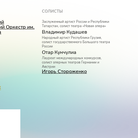
СОЛИСТЫ
ий
Заслуженный артист России и Республики
й Оркестр им.
Татарстан, солист театра «Новая опера»
а
Владимир Кудашев
Народный артист Республики Грузия,
солист государственного Большого театра
России
Отар Кунчулиа
Лауреат международных конкурсов,
солист оперных театров Германии и
Австрии
Игорь Стороженко
Солист театра «Новая опера», солист
государственного Большого театра России
х
Андрей Фетисов (бас)
етьев