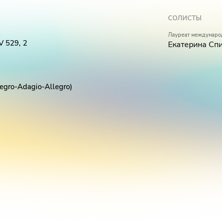
СОЛИСТЫ
Лауреат междунаро
 529, 2
Екатерина Спи
egro-Adagio-Allegro)
Allegro)