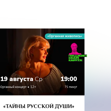
«Органная живопись»
19 августа
Ср
19:00
27 а
Органный концерт
12+
75 минут
Органный
«ТАЙНЫ РУССКОЙ ДУШИ»
«ИТА