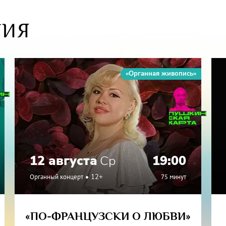
ТИЯ
nade»
«Органная живопись»
12 августа
Ср
19:00
Органный концерт
12+
75 минут
«ПО-ФРАНЦУЗСКИ О ЛЮБВИ»