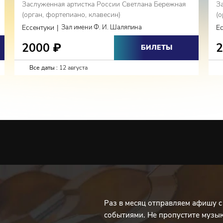
Заслуженная артистка России Светлана Бережная
З
(орган, фортепиано, клавесин)
(о
|
Ессентуки
Зал имени Ф. И. Шаляпина
Е
2000
₽
БИЛЕТЫ
Все даты :
12 августа
Раз в месяц отправляем афишу 
событиями. Не пропустите музы