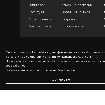
Пятигорск
Камерные программы
Ессентуки
Органный концерт
Железноводск
Гастроли
Архив событий
Хоровая музыка
Кисловодск
Ессенту
Мы используем cookie-файлы в целях функционирования сайта, статистик
8(87937) 2-18-18
8 (879
ретаргетинга в соответствии с
Политикой конфиденциальности
.
8(87937) 2-18-17
Продолжая пользоваться сайтом, Вы соглашаетесь на сбор и использова
cookie-файлов.
Вы можете отключить cookies в настройках браузера.
Согласен
© 2026 Северо-Кавказская государственная филармония и