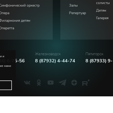
солисты
Симфонический оркестр
Залы
Детям
Опера
Репертуар
Галерея
Филармония детям
Оперетта
ки
Железноводск
Пятигорск
и и
34) 6-75-56
8 (87932) 4-44-74
8 (87933) 9
ние нами
Политика конфиденциальности
Соглашение пользователя
м. В.И. Сафонова
Русский
English