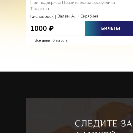
При поддержке Правительства республики
Татарстан
|
Кисловодск
Зал им. А. Н. Скрябина
1000
₽
БИЛЕТЫ
Все даты :
6 августа
СЛЕДИТЕ ЗА