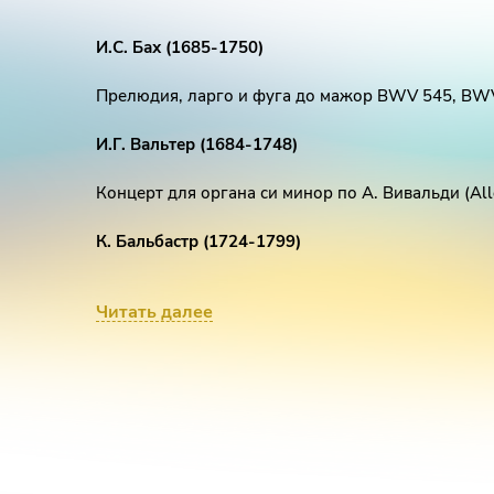
И.С. Бах (1685-1750)
Прелюдия, ларго и фуга до мажор BWV 545, BWV
И.Г. Вальтер (1684-1748)
Концерт для органа си минор по А. Вивальди (All
К. Бальбастр (1724-1799)
Концерт для органа ре мажор (Tempo di gavotta - 
Читать далее
С. Франк (1822-1890)
Cantabile
М.-Э. Босси (1861-1925)
Скерцо соль минор op. 49 N 2