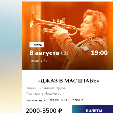
Г.
Ми
Завтра
8 августа
Сб
19:00
Разное
6+
«ДЖАЗ В МАСШТАБЕ»
Вадим Эйленкриг (труба)
Фестиваль «JazzАвгуст»
|
Кисловодск
Зал им. А. Н. Скрябина
2000-3500
₽
БИЛЕТЫ