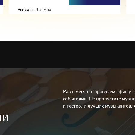
Все даты :
9 августа
Раз в месяц отправляем афишу 
событиями. Не пропустите музы
и гастроли лучших музыкантов,т
ИИ