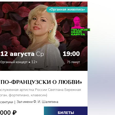
«Органная живопись»
12 августа
Ср
19:00
15 а
Органный концерт
12+
75 минут
Разное
«ПО-ФРАНЦУЗСКИ О ЛЮБВИ»
«Э
аслуженная артистка России Светлана Бережная
Luca Rustici
рган, фортепиано, клавесин)
Фестиваль 
|
ссентуки
Зал имени Ф. И. Шаляпина
Кисловодс
2000
2000-
₽
БИЛЕТЫ