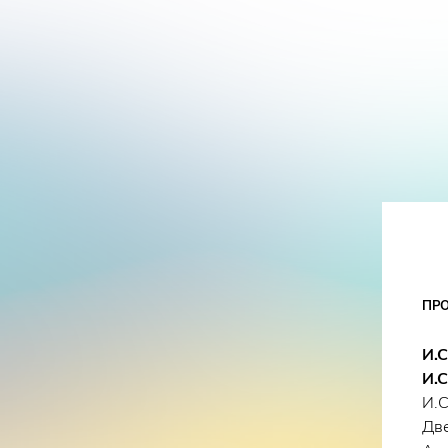
ПР
И.С
И.С
И.С
Две