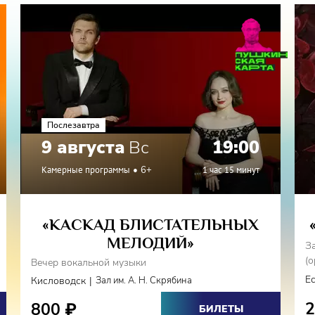
 Мушель
- «Токката»
хель
- Прелюдия джазовом стиле
Послезавтра
9 августа
Вс
19:00
Камерные программы
6+
1 час 15 минут
«КАСКАД БЛИСТАТЕЛЬНЫХ
МЕЛОДИЙ»
З
(о
Вечер вокальной музыки
Е
|
Кисловодск
Зал им. А. Н. Скрябина
800
₽
БИЛЕТЫ