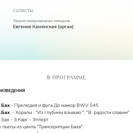
СОЛИСТЫ
Лауреат международных конкурсов
Евгения Камянская (орган)
В ПРОГРАММЕ
ОИЗВЕДЕНИЯ
 Бах
- Прелюдия и фуга До мажор BWV 545
.Бах
- Хоралы : "Из глубины взываю ", "В радости славим"
.Бах - З.Карг - Эллерт
 пьесы из цикла "Транскрипции Баха":