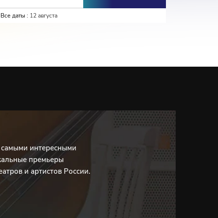
Все даты :
12 августа
Все даты :
с самыми интересными
кальные премьеры
еатров и артистов России.