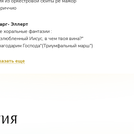
я из оркестровой сюиты ре мажор
приччио
Карг- Эллерт
 хоральные фантазии :
злюбленный Иисус, в чем твоя вина?"
лагодарим Господа"(Триумфальный марш")
казать еще
иптих
Саломе
- "Большой хор",
Дюбуа
- " В раю",
Томбель
- " Токката"( 15')
А.Штамм
- Фантазия на тему хорала " Сердце Иисуса-
упителя нашего"( 10')
ТИЯ
Манц
- Ария