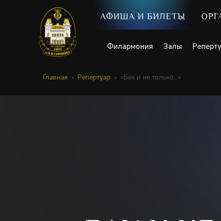
АФИША И БИЛЕТЫ
ОРГ
Филармония
Залы
Реперт
Главная
Репертуар
«Бах и не только…»