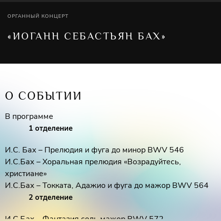
ОРГАННЫЙ КОНЦЕРТ
«ИОГАНН СЕБАСТЬЯН БАХ»
О СОБЫТИИ
В программе
1 отделение
И.С. Бах – Прелюдия и фуга до минор BWV 546
И.С.Бах – Хоральная прелюдия «Возрадуйтесь,
христиане»
И.С.Бах – Токката, Адажио и фуга до мажор BWV 564
2 отделение
И.С.Бах – Фантазия соль мажор BWV 572