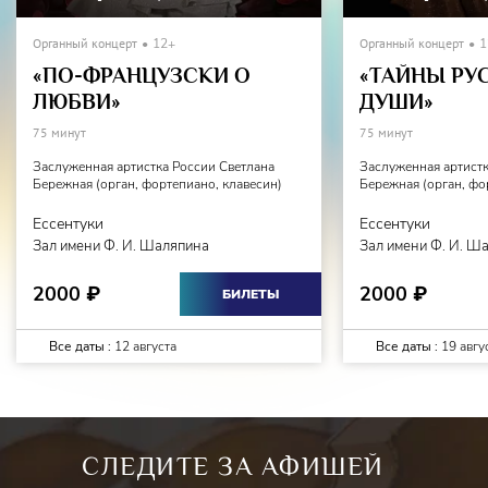
Органный концерт
12+
Органный концерт
1
«ПО-ФРАНЦУЗСКИ О
«ТАЙНЫ РУ
ЛЮБВИ»
ДУШИ»
75 минут
75 минут
Заслуженная артистка России Светлана
Заслуженная артистк
Бережная (орган, фортепиано, клавесин)
Бережная (орган, фо
Ессентуки
Ессентуки
Зал имени Ф. И. Шаляпина
Зал имени Ф. И. Ш
2000
2000
₽
₽
БИЛЕТЫ
Все даты :
12 августа
Все даты :
19 авгу
СЛЕДИТЕ ЗА АФИШЕЙ