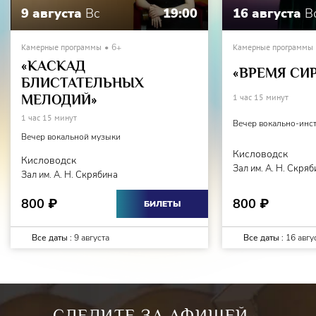
9 августа
Вс
19:00
16 августа
В
Камерные программы
6+
Камерные программы
«КАСКАД
«ВРЕМЯ СИ
БЛИСТАТЕЛЬНЫХ
МЕЛОДИЙ»
1 час 15 минут
1 час 15 минут
Вечер вокально-инс
Вечер вокальной музыки
Кисловодск
Кисловодск
Зал им. А. Н. Скря
Зал им. А. Н. Скрябина
800
800
₽
₽
БИЛЕТЫ
Все даты :
9 августа
Все даты :
16 авгу
СЛЕДИТЕ ЗА АФИШЕЙ