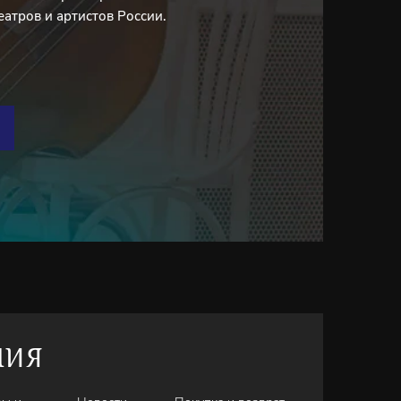
еатров и артистов России.
НИЯ