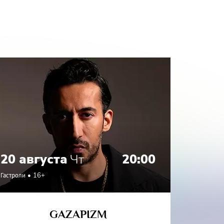
 Его
20 августа
Чт
20:00
21 а
Гастроли
16+
Гастроли
GAZAPIZM
СО