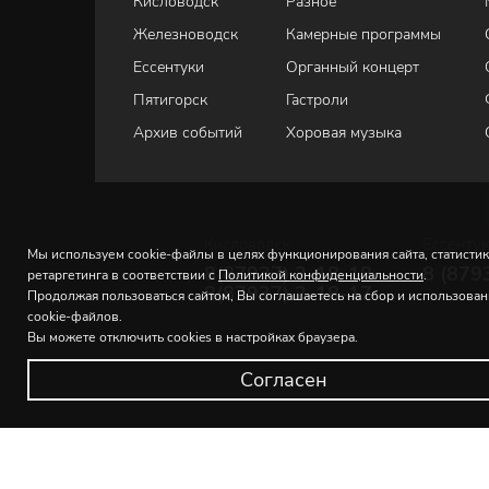
Кисловодск
Разное
Железноводск
Камерные программы
Ессентуки
Органный концерт
Пятигорск
Гастроли
Архив событий
Хоровая музыка
Кисловодск
Ессенту
Мы используем cookie-файлы в целях функционирования сайта, статистик
8(87937) 2-18-18
8 (879
ретаргетинга в соответствии с
Политикой конфиденциальности
.
8(87937) 2-18-17
Продолжая пользоваться сайтом, Вы соглашаетесь на сбор и использова
cookie-файлов.
Вы можете отключить cookies в настройках браузера.
Согласен
© 2026 Северо-Кавказская государственная филармония и