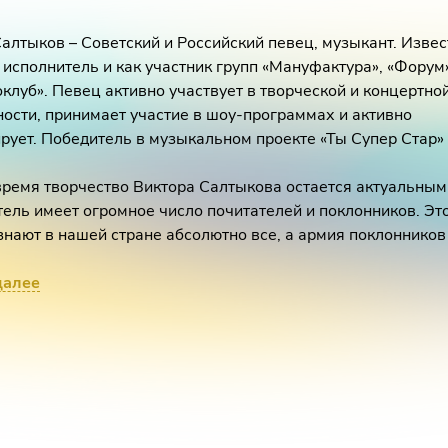
алтыков – Советский и Российский певец, музыкант. Извес
исполнитель и как участник групп «Мануфактура», «Форум
клуб». Певец активно участвует в творческой и концертно
ости, принимает участие в шоу-программах и активно
рует. Победитель в музыкальном проекте «Ты Супер Стар»
время творчество Виктора Салтыкова остается актуальным,
ель имеет огромное число почитателей и поклонников. Эт
знают в нашей стране абсолютно все, а армия поклонников
тся, несмотря на то, что Виктор Салтыков на сцене уже б
 бы ни проходил концерт Виктора, его встречают поклонник
далее
возраста. Его песни легко узнаваемы благодаря оригинал
олоса. Он поет только о любви, eго песни знает и любит вся
ель неповторимого тембра голоса, исполнитель хитов «Бе
Улетели листья», «Кони в яблоках», «Магазин игрушек», «Бе
«Островок» и многие другие.
ворчества Салтыкова определяется очень просто – это хор