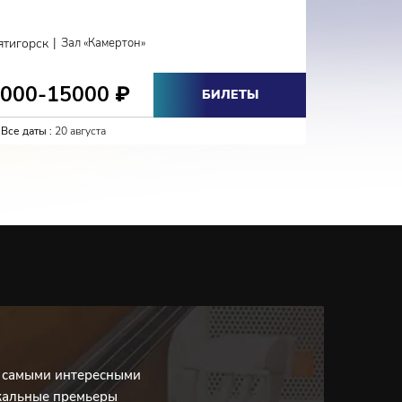
КЛА
|
ятигорск
Зал «Камертон»
Кисловодс
3000-15000
2700-
₽
БИЛЕТЫ
Все даты :
20 августа
Все даты :
с самыми интересными
кальные премьеры