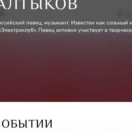
САЛТЫКОВ
оссийский певец, музыкант. Известен как сольный 
«Электроклуб». Певец активно участвует в творчес
 в шоу-программах и активно гастролирует.
СОБЫТИИ