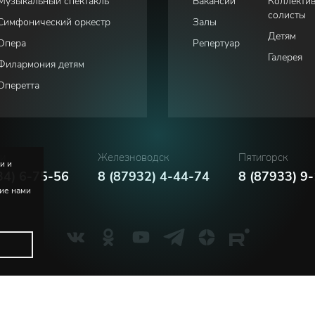
Музыкальный спектакль
Вакансии
Коллекти
солисты
Симфонический оркестр
Залы
Детям
Опера
Репертуар
Галерея
Филармония детям
Оперетта
ки
Железноводск
Пятигорск
и и
34) 6-75-56
8 (87932) 4-44-74
8 (87933) 9
ние нами
Политика конфиденциальности
Соглашение пользователя
м. В.И. Сафонова
Русский
English