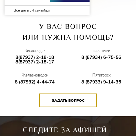
Все даты :
4 сентября
Режиссер –
Алла Чепинога
У ВАС ВОПРОС
Художник –
Дарья Саморокова
ИЛИ НУЖНА ПОМОЩЬ?
Костюмный цех –
Диана Ледовских
Кисловодск
Ессентуки
Художник по свету –
Николай Мохнач
8(87937) 2-18-18
8 (87934) 6-75-56
8(87937) 2-18-17
Хореограф –
Татьяна Аплемах
Железноводск
Пятигорск
Музыкальный руководитель –
Роман Авнесов
8 (87932) 4-44-74
8 (87933) 9-14-36
Коуч по «Кавказским диалектам» –
Тимур Дорогов
ЗАДАТЬ ВОПРОС
Звуковой цех –
Роман Радионов, Сергей Чеботарев
Ответственный концертмейстер –
Татьяна Шишкина
СЛЕДИТЕ ЗА АФИШЕЙ
Осветительский цех –
Николай Мохнач, Сергей Чеботарев