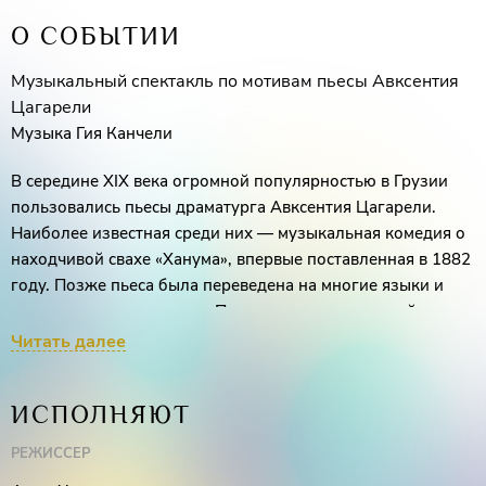
О СОБЫТИИ
Музыкальный спектакль по мотивам пьесы Авксентия
Цагарели
Музыка Гия Канчели
В середине XIX века огромной популярностью в Грузии
пользовались пьесы драматурга Авксентия Цагарели.
Наиболее известная среди них — музыкальная комедия о
находчивой свахе «Ханума», впервые поставленная в 1882
году. Позже пьеса была переведена на многие языки и
популярна во всем мире. Пьеса, ставшая классикой,
превратилась в театральный бестселлер благодаря
Читать далее
запоминающимся мелодиям известного композитора Гия
Канчелли. Тот, кто однажды погрузился в праздничную
ИСПОЛНЯЮТ
атмосферу этого спектакля, не сможет не испытывать
желания вновь попасть под его обаяние.
РЕЖИССЁР