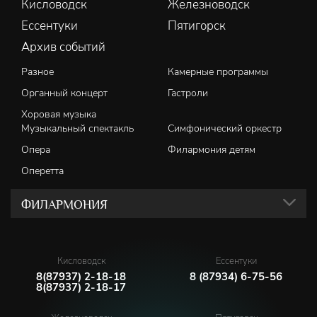
Кисловодск
Железноводск
ГУЛИКО МАХНАДЗЕ/невеста князя –
Юлия Колеватова
Ессентуки
Пятигорск
Архив событий
Балет –
Марина Кузнецова, Дарина Темирбулатова,
Евгения Тищенко
Разное
Камерные программы
Органный концерт
Гастроли
Хоровая музыка
Музыкальный спектакль
Симфонический оркестр
Опера
Филармония детям
Оперетта
ФИЛАРМОНИЯ
Кисловодск
Ессентуки
8(87937) 2-18-18
8 (87934) 6-75-56
8(87937) 2-18-17