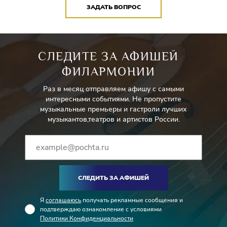
ЗАДАТЬ ВОПРОС
покупатели, гости Грицацуевой на свадьбе, модели, бомжи,
зазывалы, охрана клуба «4-х коней», старухи в богадельне –
Филармонический хор им. В. И. Сафонова
Танцовщицы –
Марина Кузнецова, Дарина Темирбулатова,
СЛЕДИТЕ ЗА АФИШЕЙ
Евгения Тищенко
ФИЛАРМОНИИ
Раз в месяц отправляем афишу с самыми
интересными событиями. Не пропустите
музыкальные премьеры и гастроли лучших
музыкантов,театров и артистов России.
СЛЕДИТЬ ЗА АФИШЕЙ
Я
соглашаюсь
получать рекламные сообщения и
подтверждаю ознакомление с условиями
Политики Конфиденциальности