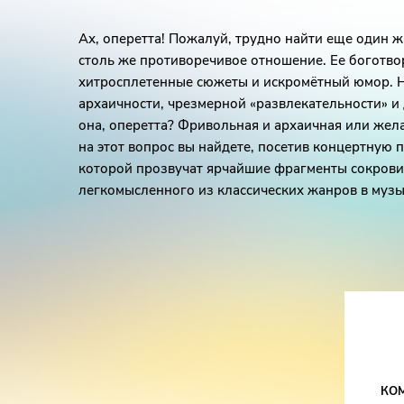
Ах, оперетта! Пожалуй, трудно найти еще один ж
столь же противоречивое отношение. Ее боготво
хитросплетенные сюжеты и искромётный юмор. На
архаичности, чрезмерной «развлекательности» и 
она, оперетта? Фривольная и архаичная или жел
на этот вопрос вы найдете, посетив концертную п
которой прозвучат ярчайшие фрагменты сокров
легкомысленного из классических жанров в музы
КО