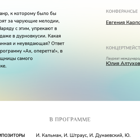
КОНФЕРАНСЬЕ
анр, к которому было бы
рят за чарующие мелодии,
Евгения Карп
ряду с этим, упрекают в
даже в дурновкусии. Какая
анная и неувядающая? Ответ
КОНЦЕРТМЕЙСТ
рограмму «Ах, оперетта!», в
ищницы самого
Лауреат междунаро
Юлия Алтухо
ке.
В ПРОГРАММЕ
И. Кальман, И. Штраус, И. Дунаевский, Ю.
МПОЗИТОРЫ