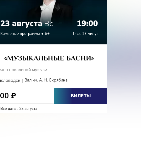
23 августа
Вс
19:00
24 а
Камерные программы
6+
1 час 15 минут
Камерные
«МУЗЫКАЛЬНЫЕ БАСНИ»
«Г
ечер вокальной музыки
Вечер вок
|
исловодск
Зал им. А. Н. Скрябина
Железново
800
800
₽
₽
БИЛЕТЫ
Все даты :
23 августа
Все даты :