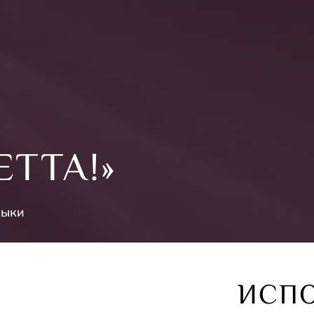
ЕТТА!»
зыки
ИСП