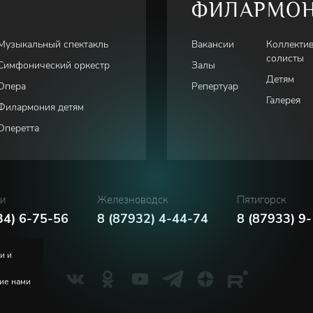
ФИЛАРМО
Музыкальный спектакль
Вакансии
Коллекти
солисты
Симфонический оркестр
Залы
Детям
Опера
Репертуар
Галерея
Филармония детям
Оперетта
ки
Железноводск
Пятигорск
34) 6-75-56
8 (87932) 4-44-74
8 (87933) 9
и и
ние нами