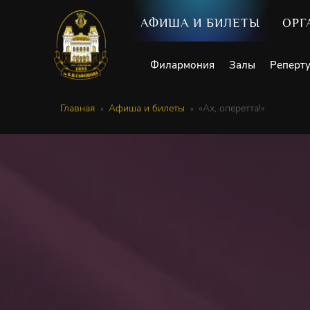
АФИША И БИЛЕТЫ
ОРГ
Филармония
Залы
Реперт
Главная
Афиша и билеты
«Ах, оперетта!»