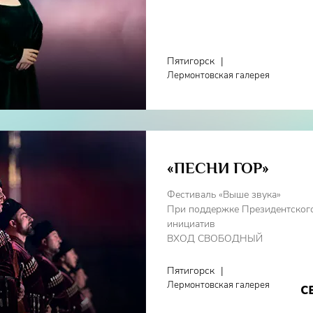
Пятигорск
|
Лермонтовская галерея
«ПЕСНИ ГОР»
Фестиваль «Выше звука»
При поддержке Президентског
инициатив
ВХОД СВОБОДНЫЙ
Пятигорск
|
с
Лермонтовская галерея