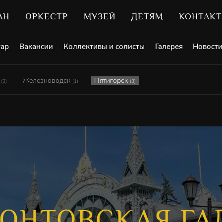
АН
ОРКЕСТР
МУЗЕЙ
ДЕТЯМ
КОНТАК
уар
Вакансии
Коллективы и солисты
Галерея
Новост
и
Железноводск
Пятигорск
(3)
(1)
(3)
ОНТОВСКАЯ ГА