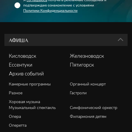
Я
соглашаюсь
получать рекламные сообщения и
подтверждаю ознакомление с условиями
Политики Конфиденциальности
АФИША
Кисловодск
Железноводск
Ессентуки
Пятигорск
Архив событий
Камерные программы
Органный концерт
Разное
Гастроли
Хоровая музыка
Музыкальный спектакль
Симфонический оркестр
Опера
Филармония детям
Оперетта