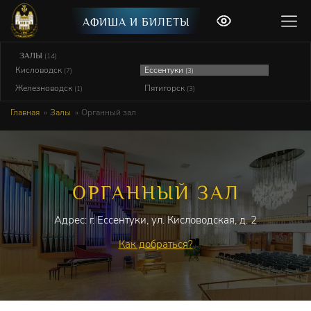
АФИША И БИЛЕТЫ
ЗАЛЫ
(14)
Кисловодск
Ессентуки
(7)
(3)
Железноводск
Пятигорск
(1)
(3)
Главная
Залы
Органный зал
ОРГАННЫЙ ЗАЛ
Адрес: г. Ессентуки, ул. Кисловодская, д. 2
Как добраться?