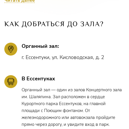
тысяч комбинаций. Органные залы Кисловодска и
Читать далее
Ессентуков служат площадкой для проведения мировых
фестивалей и конкурсов мастеров игры на этом
удивительном инструменте. Организатор и
КАК ДОБРАТЬСЯ ДО ЗАЛА?
художественный руководитель этих мероприятий –
заслуженная артистка России Светлана Бережная.
Органный зал:
г. Ессентуки, ул. Кисловодская, д. 2
В Ессентуках
Органный зал — один из залов Концертного зала
им. Шаляпина. Зал расположен в сердце
Курортного парка Ессентуков, на главной
площади с Поющим фонтаном. От
железнодорожного или автовокзала пройдите
прямо через дорогу, и увидите вход в парк.