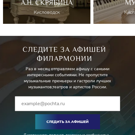
А.Н. СКРЯБИНА
МУ
Кисловодск
Кисл
СЛЕДИТЕ ЗА АФИШЕЙ
ФИЛАРМОНИИ
Раз в месяц отправляем афишу с самыми
интересными событиями. Не пропустите
музыкальные премьеры и гастроли лучших
музыкантов,театров и артистов России.
СЛЕДИТЬ ЗА АФИШЕЙ