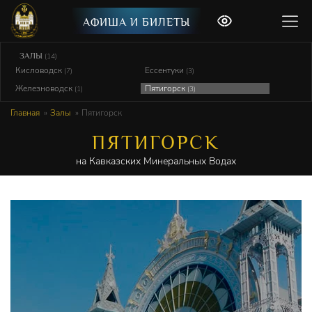
АФИША И БИЛЕТЫ
ЗАЛЫ
(14)
Кисловодск
Ессентуки
(7)
(3)
Железноводск
Пятигорск
(1)
(3)
Главная
Залы
Пятигорск
ПЯТИГОРСК
на Кавказских Минеральных Водах