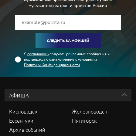
музыкантов,театров и артистов России.
СЛЕДИТЬ ЗА АФИШЕЙ
Я
соглашаюсь
получать рекламные сообщения и
подтверждаю ознакомление с условиями
Политики Конфиденциальности
АФИША
Кисловодск
Железноводск
Ессентуки
Пятигорск
Архив событий